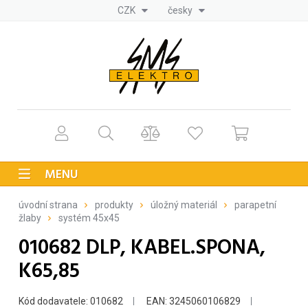
CZK
česky
MENU
úvodní strana
produkty
úložný materiál
parapetní
žlaby
systém 45x45
010682 DLP, KABEL.SPONA,
K65,85
Kód dodavatele: 010682
EAN: 3245060106829