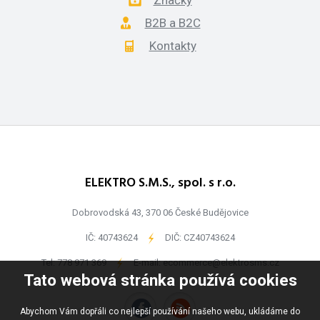
Značky
B2B a B2C
Kontakty
ELEKTRO S.M.S., spol. s r.o.
Dobrovodská 43, 370 06 České Budějovice
IČ: 40743624
-
DIČ: CZ40743624
Tel:
778 971 369
-
E-mail:
ecommerce@elektrosms.cz
Tato webová stránka používá cookies
Abychom Vám dopřáli co nejlepší používání našeho webu, ukládáme do