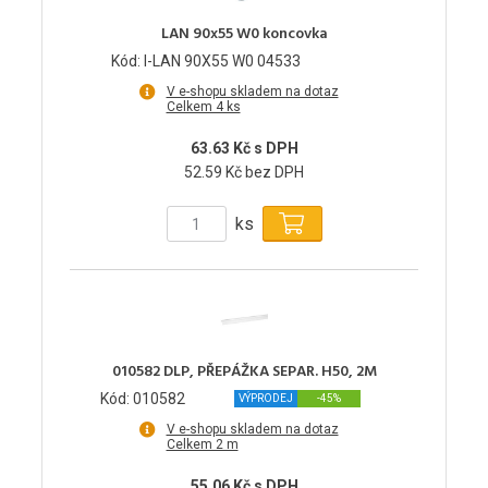
LAN 90x55 W0 koncovka
Kód: I-LAN 90X55 W0 04533
V e-shopu skladem na dotaz
Celkem 4 ks
63.63 Kč s DPH
52.59 Kč bez DPH
ks
010582 DLP, PŘEPÁŽKA SEPAR. H50, 2M
Kód: 010582
VÝPRODEJ
-45%
V e-shopu skladem na dotaz
Celkem 2 m
55.06 Kč s DPH