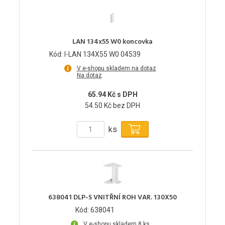
LAN 134x55 W0 koncovka
Kód: I-LAN 134X55 W0 04539
V e-shopu skladem na dotaz
Na dotaz
65.94 Kč s DPH
54.50 Kč bez DPH
ks
638041 DLP-S VNITŘNÍ ROH VAR. 130X50
Kód: 638041
V e-shopu skladem 8 ks