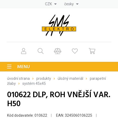
CZK
česky
MENU
úvodní strana
produkty
úložný materiál
parapetní
žlaby
systém 45x45
010622 DLP, ROH VNĚJŠÍ VAR.
H50
Kód dodavatele: 010622
EAN: 3245060106225