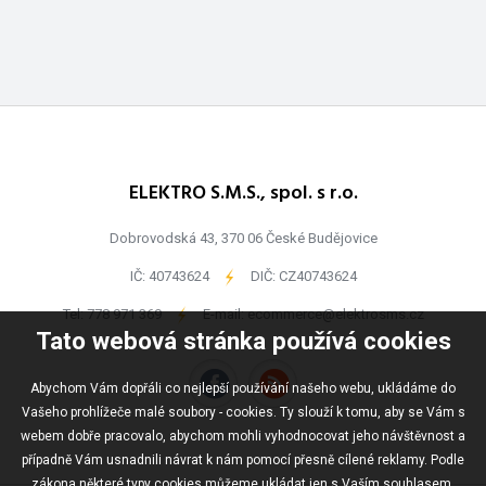
ELEKTRO S.M.S., spol. s r.o.
Dobrovodská 43, 370 06 České Budějovice
IČ: 40743624
-
DIČ: CZ40743624
Tel:
778 971 369
-
E-mail:
ecommerce@elektrosms.cz
Tato webová stránka používá cookies
Abychom Vám dopřáli co nejlepší používání našeho webu, ukládáme do
Vašeho prohlížeče malé soubory - cookies. Ty slouží k tomu, aby se Vám s
webem dobře pracovalo, abychom mohli vyhodnocovat jeho návštěvnost a
případně Vám usnadnili návrat k nám pomocí přesně cílené reklamy. Podle
zákona některé typy cookies můžeme ukládat jen s Vaším souhlasem.