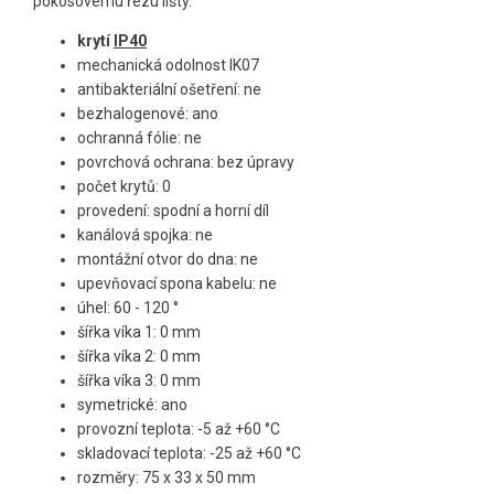
pokosovému řezu lišty.
krytí
IP40
mechanická odolnost IK07
antibakteriální ošetření: ne
bezhalogenové: ano
ochranná fólie: ne
povrchová ochrana: bez úpravy
počet krytů: 0
provedení: spodní a horní díl
kanálová spojka: ne
montážní otvor do dna: ne
upevňovací spona kabelu: ne
úhel: 60 - 120 °
šířka víka 1: 0 mm
šířka víka 2: 0 mm
šířka víka 3: 0 mm
symetrické: ano
provozní teplota: -5 až +60 °C
skladovací teplota: -25 až +60 °C
rozměry: 75 x 33 x 50 mm