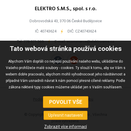
ELEKTRO S.M.S., spol. s r.o.
Dobrovodská 43, 370 06 České Budějovice
IČ: 40743624
-
DIČ: CZ40743624
Tel:
778 971 369
-
E-mail:
ecommerce@elektrosms.cz
Tato webová stránka používá cookies
Abychom Vám dopřáli co nejlepší používání našeho webu, ukládáme do
Vašeho prohlížeče malé soubory - cookies. Ty slouží k tomu, aby se Vám s
webem dobře pracovalo, abychom mohli vyhodnocovat jeho návštěvnost a
případně Vám usnadnili návrat k nám pomocí přesně cílené reklamy. Podle
zákona některé typy cookies můžeme ukládat jen s Vaším souhlasem.
Podmínky užívání
Mapa webu
© Copyright ELEKTRO S.M.S., spol s r.o., Všechna
práva vyhrazena.