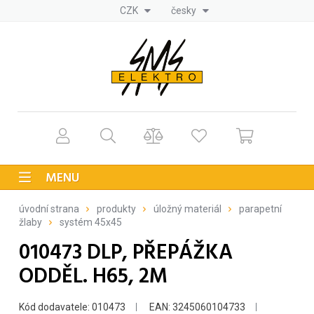
CZK
česky
MENU
úvodní strana
produkty
úložný materiál
parapetní
žlaby
systém 45x45
010473 DLP, PŘEPÁŽKA
ODDĚL. H65, 2M
Kód dodavatele: 010473
EAN: 3245060104733