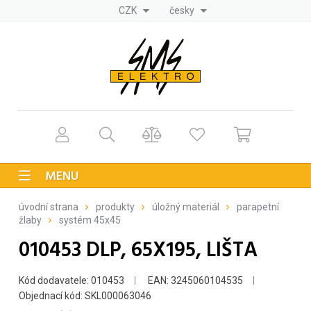
CZK
česky
MENU
úvodní strana
produkty
úložný materiál
parapetní
žlaby
systém 45x45
010453 DLP, 65X195, LIŠTA
Kód dodavatele: 010453
EAN: 3245060104535
Objednací kód: SKL000063046