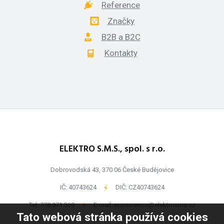
Reference
Značky
B2B a B2C
Kontakty
ELEKTRO S.M.S., spol. s r.o.
Dobrovodská 43, 370 06 České Budějovice
IČ: 40743624
-
DIČ: CZ40743624
Tel:
778 971 369
-
E-mail:
ecommerce@elektrosms.cz
Tato webová stránka používá cookies