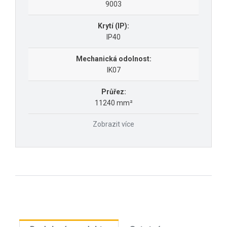
9003
Krytí (IP):
IP40
Mechanická odolnost:
IK07
Průřez:
11240 mm²
Zobrazit více