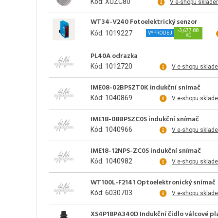
Kód: XUZC80
V e-shopu sklade
WT34-V240 Fotoelektrický senzor
-3,677.88
Kód: 1019227
VÝPRODEJ
KČ
PL40A odrazka
Kód: 1012720
V e-shopu sklad
IME08-02BPSZT0K indukční snímač
Kód: 1040869
V e-shopu sklad
IME18-08BPSZC0S indukční snímač
Kód: 1040966
V e-shopu sklad
IME18-12NPS-ZC0S indukční snímač
Kód: 1040982
V e-shopu sklad
WT100L-F2141 Optoelektronický snímač
Kód: 6030703
V e-shopu sklad
XS4P18PA340D Indukční čidlo válcové pl