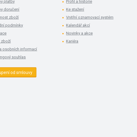
y platby
Profil a historie
y doručení
Ke stažení
nost zboží
Vnitřní oznamovací systém
ní podmínky
Kalendář akcí
mace
Novinky a akce
 zboží
Kariéra
a osobních informací
ingový souhlas
upení od smlouvy