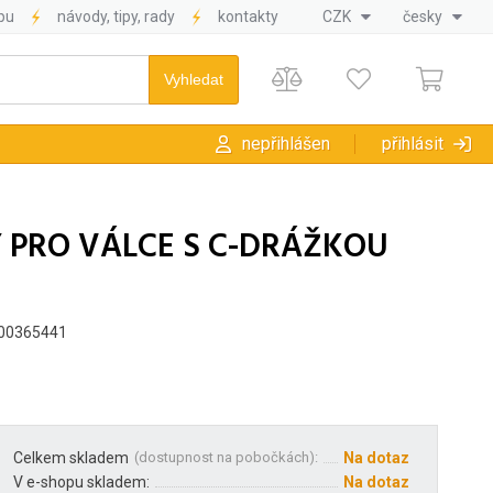
pu
návody, tipy, rady
kontakty
CZK
česky
nepřihlášen
přihlásit
 PRO VÁLCE S C-DRÁŽKOU
000365441
Celkem skladem
(
dostupnost na pobočkách
):
Na dotaz
V e-shopu skladem:
Na dotaz