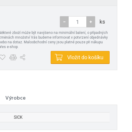
ks
Některé zboží může být navýšeno na minimální balení, o případných
změnách množství Vás budeme informovat v potvrzení objednávky
nebo na dotaz. Maloobchodní ceny jsou platné pouze při nákupu
přes e-shop.
Vložit do košíku
Výrobce
SICK