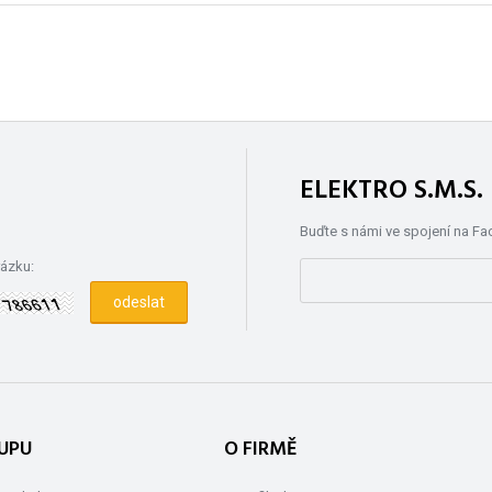
ELEKTRO S.M.S
Buďte s námi ve spojení na F
rázku:
UPU
O FIRMĚ