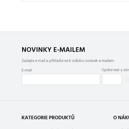
NOVINKY E-MAILEM
Zadejte e-mail a přihlašte se k odběru novinek e-mailem.
Opište text z ob
E-mail:
KATEGORIE PRODUKTŮ
O NÁK