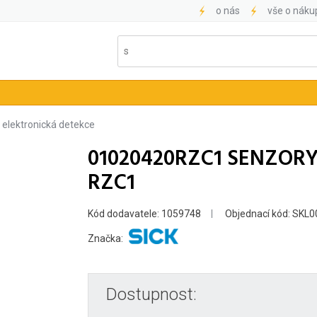
o nás
vše o náku
elektronická detekce
01020420RZC1 SENZORY
RZC1
Kód dodavatele: 1059748
Objednací kód: SKL
Značka:
Dostupnost: