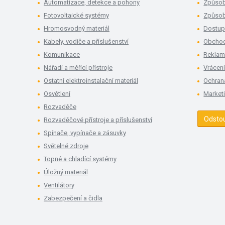
Automatizace, detekce a pohony
Způsob
Fotovoltaické systémy
Způsob
Hromosvodný materiál
Dostup
Kabely, vodiče a příslušenství
Obchod
Komunikace
Rekla
Nářadí a měřící přístroje
Vrácení
Ostatní elektroinstalační materiál
Ochran
Osvětlení
Market
Rozvaděče
Odsto
Rozvaděčové přístroje a příslušenství
Spínače, vypínače a zásuvky
Světelné zdroje
Topné a chladící systémy
Úložný materiál
Ventilátory
Zabezpečení a čidla