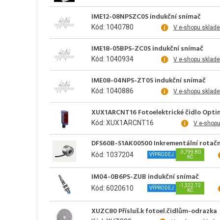
IME12-08NPSZC0S indukční snímač
Kód: 1040780
V e-shopu sklad
IME18-05BPS-ZC0S indukční snímač
Kód: 1040934
V e-shopu sklad
IME08-04NPS-ZT0S indukční snímač
Kód: 1040886
V e-shopu sklad
XUX1ARCNT16 Fotoelektrické čidlo Opt
Kód: XUX1ARCNT16
V e-shop
DFS60B-S1AK00500 Inkrementální rotačn
-3,799.80
Kód: 1037204
VÝPRODEJ
KČ
IM04-0B6PS-ZUB indukční snímač
-1,322.72
Kód: 6020610
VÝPRODEJ
KČ
XUZC80 Přísluš.k fotoel.čidlům-odrazka