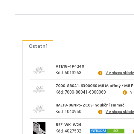
Ostatní
VTE18-4P4240
Kód: 6013263
V e-shopu sklad
7000-88041-6300060 M8 M přímý / M8 F ú
Kód: 7000-88041-6300060
V 
IME18-08NPS-ZC0S indukční snímač
Kód: 1040950
V e-shopu sklad
BEF-WK-W24
Kód: 4027532
VÝPRODEJ
-50%