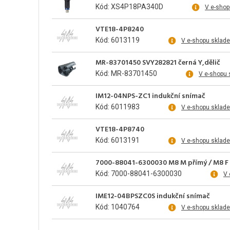
Kód: XS4P18PA340D
V e-shop
VTE18-4P8240
Kód: 6013119
V e-shopu sklad
MR-83701450 SVY282821 černá Y,dělič
Kód: MR-83701450
V e-shopu 
IM12-04NPS-ZC1 indukční snímač
Kód: 6011983
V e-shopu sklad
VTE18-4P8740
Kód: 6013191
V e-shopu sklad
7000-88041-6300030 M8 M přímý / M8 F ú
Kód: 7000-88041-6300030
V 
IME12-04BPSZC0S indukční snímač
Kód: 1040764
V e-shopu sklad