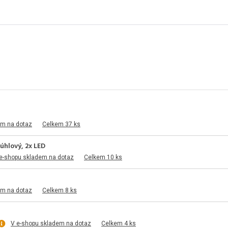
em na dotaz
Celkem 37 ks
hlový, 2x LED
e-shopu skladem na dotaz
Celkem 10 ks
em na dotaz
Celkem 8 ks
V e-shopu skladem na dotaz
Celkem 4 ks