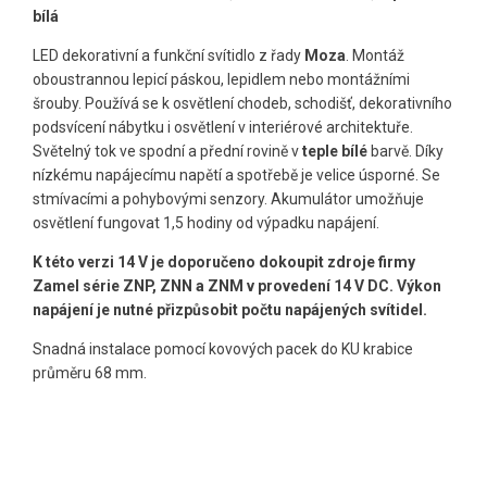
bílá
LED dekorativní a funkční svítidlo z řady
Moza
. Montáž
oboustrannou lepicí páskou, lepidlem nebo montážními
šrouby. Používá se k osvětlení chodeb, schodišť, dekorativního
podsvícení nábytku i osvětlení v interiérové ​​architektuře.
Světelný tok ve spodní a přední rovině v
teple bílé
barvě. Díky
nízkému napájecímu napětí a spotřebě je velice úsporné. Se
stmívacími a pohybovými senzory. Akumulátor umožňuje
osvětlení fungovat 1,5 hodiny od výpadku napájení.
K této verzi 14 V je doporučeno dokoupit zdroje firmy
Zamel série ZNP, ZNN a ZNM v provedení 14 V DC. Výkon
napájení je nutné přizpůsobit počtu napájených svítidel.
Snadná instalace pomocí kovových pacek do KU krabice
průměru 68 mm.