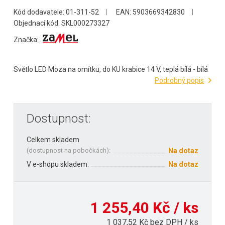
Kód dodavatele: 01-311-52
EAN: 5903669342830
Objednací kód: SKL000273327
Značka:
Světlo LED Moza na omítku, do KU krabice 14 V, teplá bílá - bílá
Podrobný popis
Dostupnost:
Celkem skladem
(
dostupnost na pobočkách
):
Na dotaz
V e-shopu skladem:
Na dotaz
1 255,40 Kč / ks
1 037,52 Kč bez DPH / ks