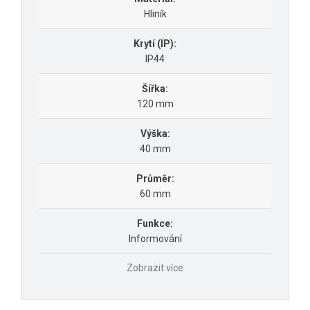
Hliník
Krytí (IP):
IP44
Šířka:
120 mm
Výška:
40 mm
Průměr:
60 mm
Funkce:
Informování
Zobrazit více