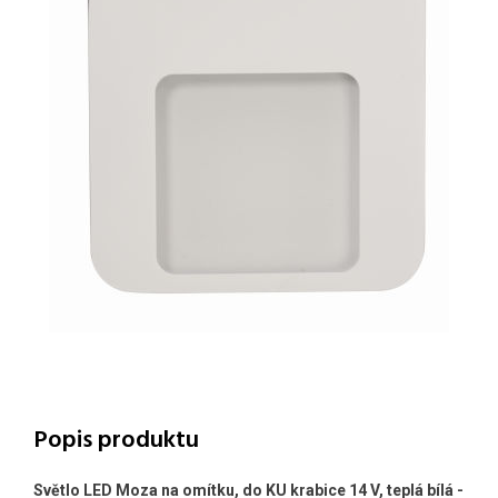
Popis produktu
Světlo LED Moza na omítku, do KU krabice 14 V, teplá bílá -