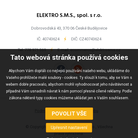
ELEKTRO S.M.S., spol. s r.o.
Dobrovodská 43, 370 06 České Budějovice
IČ: 40743624
-
DIČ: CZ40743624
Tel:
778 971 369
-
E-mail:
ecommerce@elektrosms.cz
Tato webová stránka používá cookies
Abychom Vám dopřáli co nejlepší používání našeho webu, ukládáme do
Vašeho prohlížeče malé soubory - cookies. Ty slouží k tomu, aby se Vám s
webem dobře pracovalo, abychom mohli vyhodnocovat jeho návštěvnost a
případně Vám usnadnili návrat k nám pomocí přesně cílené reklamy. Podle
zákona některé typy cookies můžeme ukládat jen s Vaším souhlasem.
Podmínky užívání
Mapa webu
© Copyright ELEKTRO S.M.S., spol s r.o., Všechna
práva vyhrazena.