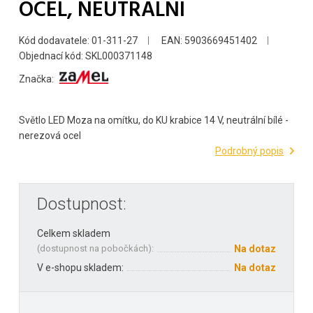
OCEL, NEUTRÁLNÍ
Kód dodavatele: 01-311-27
EAN: 5903669451402
Objednací kód: SKL000371148
Značka:
Světlo LED Moza na omítku, do KU krabice 14 V, neutrální bílé -
nerezová ocel
Podrobný popis
Dostupnost:
Celkem skladem
(
dostupnost na pobočkách
):
Na dotaz
V e-shopu skladem:
Na dotaz