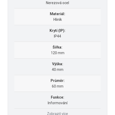
Nerezová ocel
Materiál:
Hliník
Krytí (IP):
IP44
Šířka:
120 mm
Výška:
40 mm
Průměr:
60 mm
Funkce:
Informování
Zobrazit více