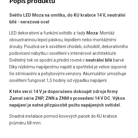
Popis produktu
Světlo LED Moza na omítku, do KU krabice 14 V, neutrální
bílé - nerezová ocel
LED dekorativní a funkční svítidlo z řady
Moza
. Montáž
oboustrannou lepicí páskou, lepidlem nebo montážními
šrouby. Používá se k osvětlení chodeb, schodišť, dekorativního
podsvícení nábytku i osvětlení v interiérové ​​architektuře.
Světelný tok ve spodní a přední rovině v
neutrální
bílé
barvě.
Díky nízkému napájecímu napětí a spotřebě je velice úsporné.
Se stmívacími a pohybovými senzory. Akumulátor umožňuje
osvětlení fungovat 1,5 hodiny od výpadku napájení.
K této verzi 14 V je doporučeno dokoupit zdroje firmy
Zamel série ZNP, ZNN a ZNM v provedení 14 V DC. Výkon
napájení je nutné přizpůsobit počtu napájených svítidel.
Snadná instalace pomocí kovových pacek do KU krabice
průměru 68 mm.