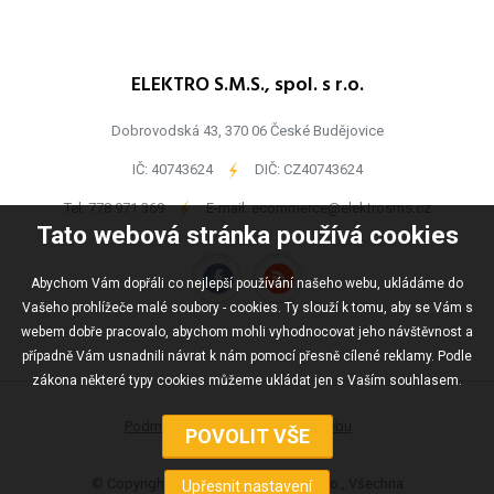
ELEKTRO S.M.S., spol. s r.o.
Dobrovodská 43, 370 06 České Budějovice
IČ: 40743624
-
DIČ: CZ40743624
Tel:
778 971 369
-
E-mail:
ecommerce@elektrosms.cz
Tato webová stránka používá cookies
Abychom Vám dopřáli co nejlepší používání našeho webu, ukládáme do
Vašeho prohlížeče malé soubory - cookies. Ty slouží k tomu, aby se Vám s
webem dobře pracovalo, abychom mohli vyhodnocovat jeho návštěvnost a
případně Vám usnadnili návrat k nám pomocí přesně cílené reklamy. Podle
zákona některé typy cookies můžeme ukládat jen s Vaším souhlasem.
Podmínky užívání
Mapa webu
© Copyright ELEKTRO S.M.S., spol s r.o., Všechna