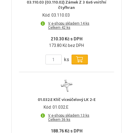
03.110.03 (03.110.02) Zámek Z 3 6x6 vnitřní
čtyřhran
Kód: 03.110.03
V e-shopu skladem 14 ks
Celkem 42 ks
210.30 Kč s DPH
173.80 Kč bez DPH
ks
01.032.E Klíč víceúčelový LK 2-E
Kód: 01.032.E
V e-shopu skladem 13 ks
Celkem 36 ks
188.76 Kč s DPH