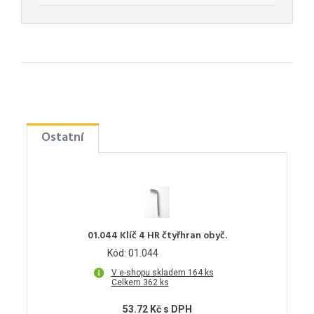
Ostatní
01.044 Klíč 4 HR čtyřhran obyč.
Kód: 01.044
V e-shopu skladem 164 ks
Celkem 362 ks
53.72 Kč s DPH