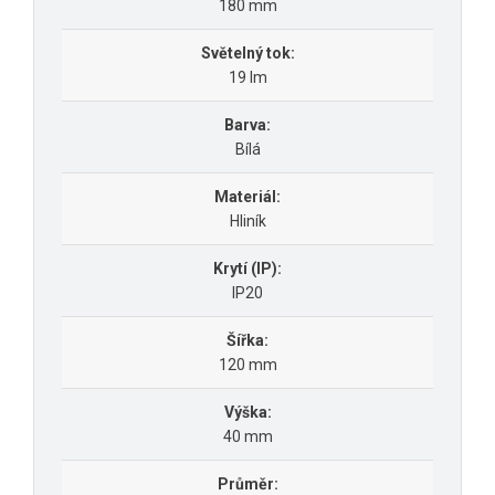
180 mm
Světelný tok:
19 lm
Barva:
Bílá
Materiál:
Hliník
Krytí (IP):
IP20
Šířka:
120 mm
Výška:
40 mm
Průměr: