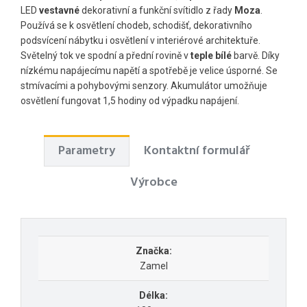
LED
vestavné
dekorativní a funkční svítidlo z řady
Moza
.
Používá se k osvětlení chodeb, schodišť, dekorativního
podsvícení nábytku i osvětlení v interiérové ​​architektuře.
Světelný tok ve spodní a přední rovině v
teple bílé
barvě. Díky
nízkému napájecímu napětí a spotřebě je velice úsporné. Se
stmívacími a pohybovými senzory. Akumulátor umožňuje
osvětlení fungovat 1,5 hodiny od výpadku napájení.
Parametry
Kontaktní formulář
Výrobce
Značka:
Zamel
Délka: