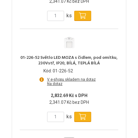
2,341.07 Kč bez DPH
ks
01-226-52 Světlo LED MOZA s čidlem, pod omítku,
230Vstř, IP20, BÍLÁ, TEPLÁ BÍLÁ
Kód: 01-226-52
V e-shopu skladem na dotaz
Na dotaz
2,832.69 Kč s DPH
2,341.07 Kč bez DPH
ks