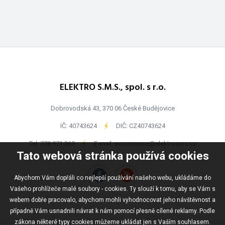
ELEKTRO S.M.S., spol. s r.o.
Dobrovodská 43, 370 06 České Budějovice
IČ: 40743624
-
DIČ: CZ40743624
Tel:
778 971 369
-
E-mail:
ecommerce@elektrosms.cz
Tato webová stránka používá cookies
Abychom Vám dopřáli co nejlepší používání našeho webu, ukládáme do
Vašeho prohlížeče malé soubory - cookies. Ty slouží k tomu, aby se Vám s
webem dobře pracovalo, abychom mohli vyhodnocovat jeho návštěvnost a
případně Vám usnadnili návrat k nám pomocí přesně cílené reklamy. Podle
zákona některé typy cookies můžeme ukládat jen s Vaším souhlasem.