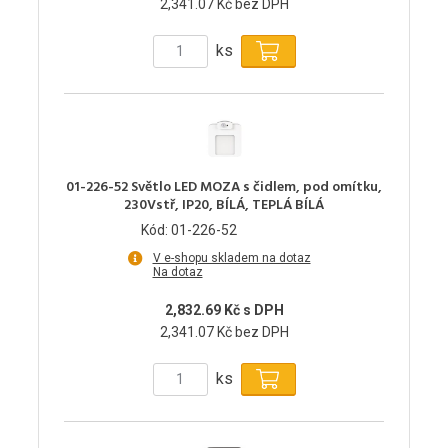
2,341.07 Kč bez DPH
ks
01-226-52 Světlo LED MOZA s čidlem, pod omítku,
230Vstř, IP20, BÍLÁ, TEPLÁ BÍLÁ
Kód: 01-226-52
V e-shopu skladem na dotaz
Na dotaz
2,832.69 Kč s DPH
2,341.07 Kč bez DPH
ks