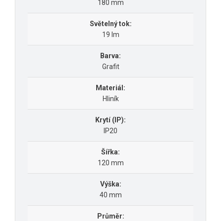
180 mm
Světelný tok:
19 lm
Barva:
Grafit
Materiál:
Hliník
Krytí (IP):
IP20
Šířka:
120 mm
Výška:
40 mm
Průměr: