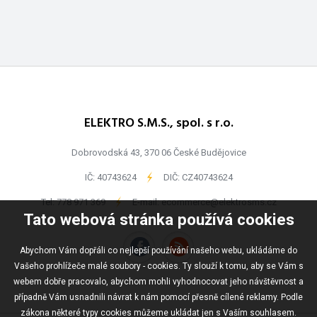
ELEKTRO S.M.S., spol. s r.o.
Dobrovodská 43, 370 06 České Budějovice
IČ: 40743624
-
DIČ: CZ40743624
Tel:
778 971 369
-
E-mail:
ecommerce@elektrosms.cz
Tato webová stránka používá cookies
Abychom Vám dopřáli co nejlepší používání našeho webu, ukládáme do
Vašeho prohlížeče malé soubory - cookies. Ty slouží k tomu, aby se Vám s
webem dobře pracovalo, abychom mohli vyhodnocovat jeho návštěvnost a
případně Vám usnadnili návrat k nám pomocí přesně cílené reklamy. Podle
zákona některé typy cookies můžeme ukládat jen s Vaším souhlasem.