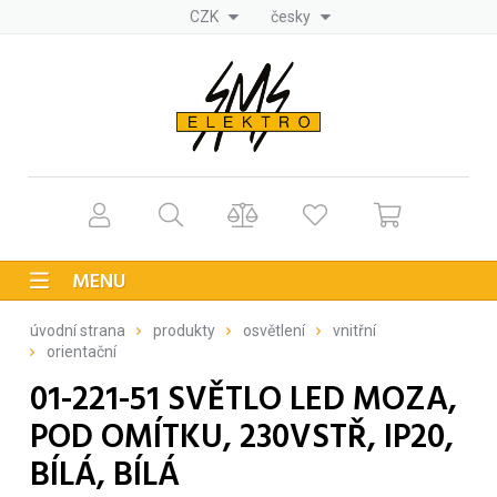
CZK
česky
MENU
úvodní strana
produkty
osvětlení
vnitřní
orientační
01-221-51 SVĚTLO LED MOZA,
POD OMÍTKU, 230VSTŘ, IP20,
BÍLÁ, BÍLÁ