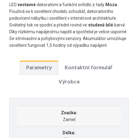
LED
vestavné
dekorativní a funkční svítidlo z řady
Moza
.
Používá se k osvětlení chodeb, schodišť, dekorativního
podsvícení nábytku i osvětlení v interiérové ​​architektuře.
Světelný tok ve spodní a přední rovině ve
studeně
bílé
barvě.
Díky nízkému napájecímu napětí a spotřebě je velice úsporné.
Se stmívacími a pohybovými senzory. Akumulátor umožňuje
osvětlení fungovat 1,5 hodiny od výpadku napájení.
Parametry
Kontaktní formulář
Výrobce
Značka:
Zamel
Délka: