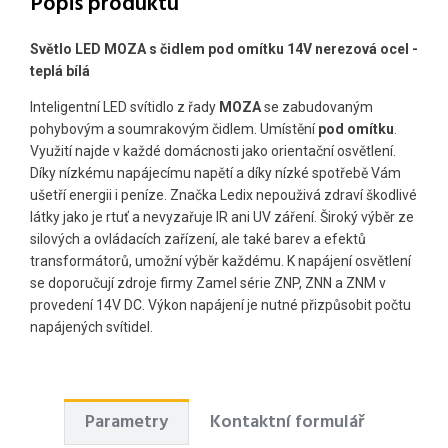
Popis produktu
Světlo LED MOZA s čidlem pod omítku 14V nerezová ocel -
teplá bílá
Inteligentní LED svítidlo
z řady
MOZA
se zabudovaným
pohybovým a soumrakovým čidlem. Umístění
pod omítku
.
Využití najde v každé domácnosti jako orientační osvětlení.
Díky nízkému napájecímu napětí a díky nízké spotřebě Vám
ušetří energii i peníze. Značka Ledix nepouživá zdraví škodlivé
látky jako je rtuť a nevyzařuje IR ani UV záření. Široký výběr ze
silových a ovládacích zařízení, ale také barev a efektů
transformátorů, umožní výběr každému. K napájení osvětlení
se doporučují zdroje firmy Zamel série ZNP, ZNN a ZNM v
provedení 14V DC. Výkon napájení je nutné přizpůsobit počtu
napájených svítidel.
Parametry
Kontaktní formulář