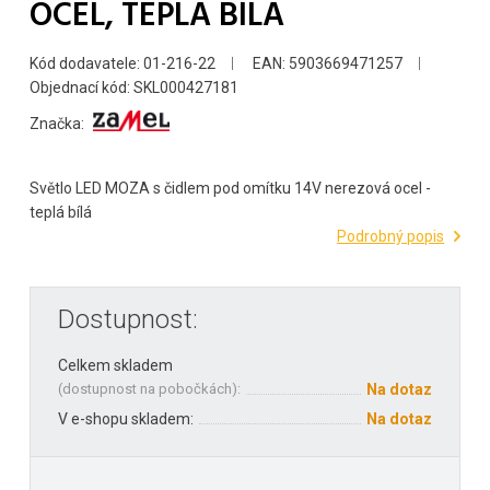
OCEL, TEPLÁ BÍLÁ
Kód dodavatele: 01-216-22
EAN: 5903669471257
Objednací kód: SKL000427181
Značka:
Světlo LED MOZA s čidlem pod omítku 14V nerezová ocel -
teplá bílá
Podrobný popis
Dostupnost:
Celkem skladem
(
dostupnost na pobočkách
):
Na dotaz
V e-shopu skladem:
Na dotaz