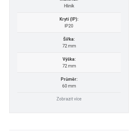
Hliník
Krytí (IP):
IP20
Šířka:
72 mm
Výška:
72 mm
Průměr:
60 mm
Zobrazit více