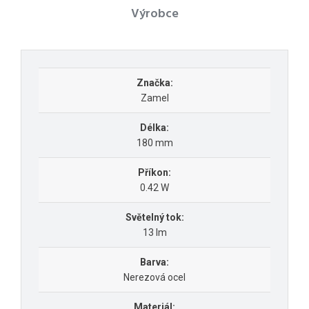
Výrobce
Značka:
Zamel
Délka:
180 mm
Příkon:
0.42 W
Světelný tok:
13 lm
Barva:
Nerezová ocel
Materiál: