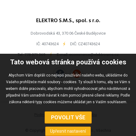
ELEKTRO S.M.S., spol. s r.o.
Dobrovodská 43, 370 06 České Budějovice
IČ: 40743624
-
DIČ: CZ40743624
Tel:
778 971 369
-
E-mail:
ecommerce@elektrosms.cz
Tato webová stránka používá cookies
Abychom Vám dopřáli co nejlepší používání našeho webu, ukládáme do
Vašeho prohlížeče malé soubory - cookies. Ty slouží k tomu, aby se Vám s
webem dobře pracovalo, abychom mohli vyhodnocovat jeho návštěvnost a
případně Vám usnadnili návrat k nám pomocí přesně cílené reklamy. Podle
zákona některé typy cookies můžeme ukládat jen s Vaším souhlasem.
Podmínky užívání
Mapa webu
© Copyright ELEKTRO S.M.S., spol s r.o., Všechna