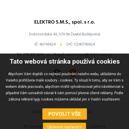
ELEKTRO S.M.S., spol. s r.o.
Dobrovodská 43, 370 06 České Budějovice
IČ: 40743624
-
DIČ: CZ40743624
Tel:
778 971 369
-
E-mail:
ecommerce@elektrosms.cz
Tato webová stránka používá cookies
Abychom Vám dopřáli co nejlepší používání našeho webu, ukládáme do
Vašeho prohlížeče malé soubory - cookies. Ty slouží k tomu, aby se Vám s
webem dobře pracovalo, abychom mohli vyhodnocovat jeho návštěvnost a
případně Vám usnadnili návrat k nám pomocí přesně cílené reklamy. Podle
zákona některé typy cookies můžeme ukládat jen s Vaším souhlasem.
Podmínky užívání
Mapa webu
© Copyright ELEKTRO S.M.S., spol s r.o., Všechna