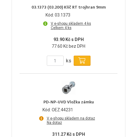
03.1373 (03.200) Klíč RT trojhran 9mm
Kód: 03.1373
V e-shopu skladem 4 ks
Celkem 4 ks
93.90 Kč s DPH
77.60 Kč bez DPH
ks
PD-NP-UVD Vložka zámku
Kód: OEZ:44231
V e-shopu skladem na dotaz
Na dotaz
311.27 Kč s DPH