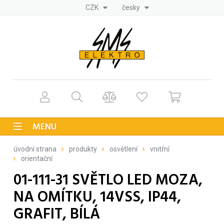
CZK
česky
MENU
úvodní strana
produkty
osvětlení
vnitřní
orientační
01-111-31 SVĚTLO LED MOZA,
NA OMÍTKU, 14VSS, IP44,
GRAFIT, BÍLÁ