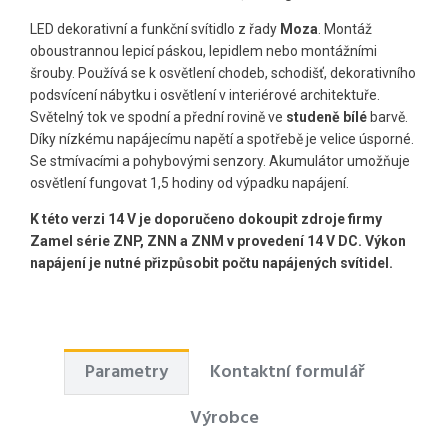
LED dekorativní a funkční svítidlo z řady
Moza
. Montáž
oboustrannou lepicí páskou, lepidlem nebo montážními
šrouby. Používá se k osvětlení chodeb, schodišť, dekorativního
podsvícení nábytku i osvětlení v interiérové ​​architektuře.
Světelný tok ve spodní a přední rovině ve
studeně bílé
barvě.
Díky nízkému napájecímu napětí a spotřebě je velice úsporné.
Se stmívacími a pohybovými senzory. Akumulátor umožňuje
osvětlení fungovat 1,5 hodiny od výpadku napájení.
K této verzi 14 V je doporučeno dokoupit zdroje firmy
Zamel série ZNP, ZNN a ZNM v provedení 14 V DC. Výkon
napájení je nutné přizpůsobit počtu napájených svítidel.
Parametry
Kontaktní formulář
Výrobce