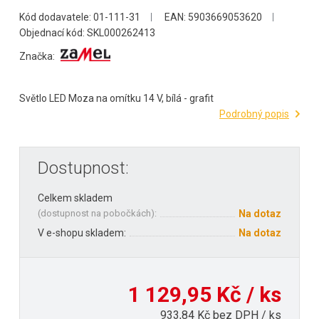
Kód dodavatele: 01-111-31
EAN: 5903669053620
Objednací kód: SKL000262413
Značka:
Světlo LED Moza na omítku 14 V, bílá - grafit
Podrobný popis
Dostupnost:
Celkem skladem
(
dostupnost na pobočkách
):
Na dotaz
V e-shopu skladem:
Na dotaz
1 129,95 Kč / ks
933,84 Kč bez DPH / ks