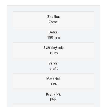
Značka:
Zamel
Délka:
180 mm
Světelný tok:
19 lm
Barva:
Grafit
Materiál:
Hliník
Krytí (IP):
IP44