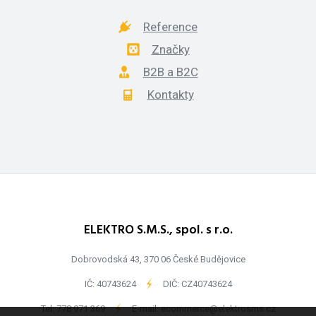
Reference
Značky
B2B a B2C
Kontakty
ELEKTRO S.M.S., spol. s r.o.
Dobrovodská 43, 370 06 České Budějovice
IČ: 40743624
-
DIČ: CZ40743624
Tel:
778 971 369
-
E-mail:
ecommerce@elektrosms.cz