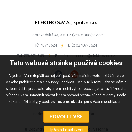
ELEKTRO S.M.S., spol. s r.o.
Dobrovodská 43, 370 06 České Budějovice
IČ: 40743624
-
DIČ: CZ40743624
Tel:
778 971 369
-
E-mail:
ecommerce@elektrosms.cz
Tato webová stránka používá cookies
Abychom Vám dopřáli co nejlepší používání našeho webu, ukládáme do
Vašeho prohlížeče malé soubory - cookies. Ty slouží k tomu, aby se Vám s
webem dobře pracovalo, abychom mohli vyhodnocovat jeho návštěvnost a
případně Vám usnadnili návrat k nám pomocí přesně cílené reklamy. Podle
zákona některé typy cookies můžeme ukládat jen s Vaším souhlasem.
Podmínky užívání
Mapa webu
© Copyright ELEKTRO S.M.S., spol s r.o., Všechna