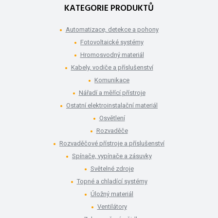
KATEGORIE PRODUKTŮ
Automatizace, detekce a pohony
Fotovoltaické systémy
Hromosvodný materiál
Kabely, vodiče a příslušenství
Komunikace
Nářadí a měřící přístroje
Ostatní elektroinstalační materiál
Osvětlení
Rozvaděče
Rozvaděčové přístroje a příslušenství
Spínače, vypínače a zásuvky
Světelné zdroje
Topné a chladící systémy
Úložný materiál
Ventilátory