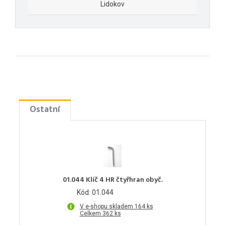
Lidokov
Ostatní
01.044 Klíč 4 HR čtyřhran obyč.
Kód: 01.044
V e-shopu skladem 164 ks
Celkem 362 ks