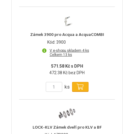
Zámek 3900 pro Acqua a AcquaCOMBI
Kód: 3900
V e-shopu skladem 4 ks
Celkem 13 ks
571.58 Kč s DPH
472.38 Kč bez DPH
ks
LOCK-KLV Zámek dveří pro KLV a BF