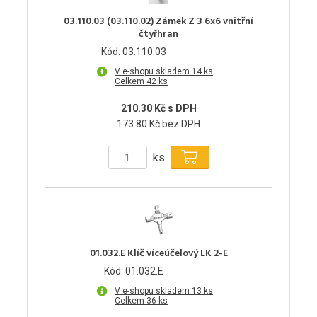
03.110.03 (03.110.02) Zámek Z 3 6x6 vnitřní
čtyřhran
Kód: 03.110.03
V e-shopu skladem 14 ks
Celkem 42 ks
210.30 Kč s DPH
173.80 Kč bez DPH
ks
01.032.E Klíč víceúčelový LK 2-E
Kód: 01.032.E
V e-shopu skladem 13 ks
Celkem 36 ks