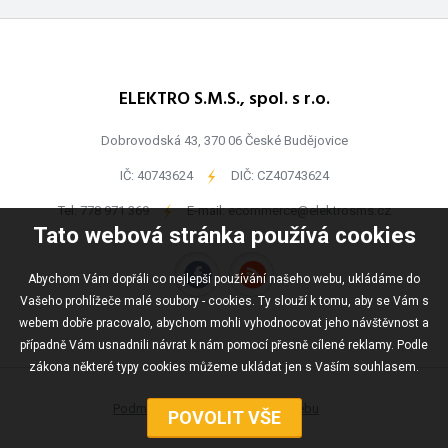
ELEKTRO S.M.S., spol. s r.o.
Dobrovodská 43, 370 06 České Budějovice
IČ: 40743624
-
DIČ: CZ40743624
Tel:
778 971 369
-
E-mail:
ecommerce@elektrosms.cz
Tato webová stránka používá cookies
Abychom Vám dopřáli co nejlepší používání našeho webu, ukládáme do
Vašeho prohlížeče malé soubory - cookies. Ty slouží k tomu, aby se Vám s
webem dobře pracovalo, abychom mohli vyhodnocovat jeho návštěvnost a
případně Vám usnadnili návrat k nám pomocí přesně cílené reklamy. Podle
zákona některé typy cookies můžeme ukládat jen s Vaším souhlasem.
Podmínky užívání
Mapa webu