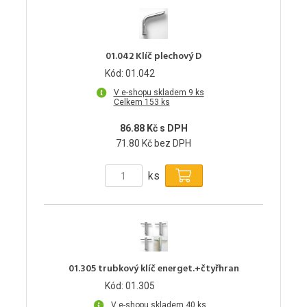
01.042 Klíč plechový D
Kód: 01.042
V e-shopu skladem 9 ks
Celkem 153 ks
86.88 Kč s DPH
71.80 Kč bez DPH
ks
01.305 trubkový klíč energet.+čtyřhran
Kód: 01.305
V e-shopu skladem 40 ks