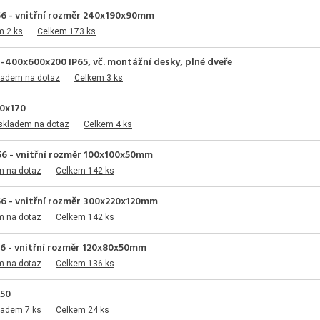
56 - vnitřní rozměr 240x190x90mm
m 2 ks
Celkem 173 ks
-400x600x200 IP65, vč. montážní desky, plné dveře
ladem na dotaz
Celkem 3 ks
00x170
skladem na dotaz
Celkem 4 ks
56 - vnitřní rozměr 100x100x50mm
m na dotaz
Celkem 142 ks
56 - vnitřní rozměr 300x220x120mm
m na dotaz
Celkem 142 ks
6 - vnitřní rozměr 120x80x50mm
m na dotaz
Celkem 136 ks
150
ladem 7 ks
Celkem 24 ks