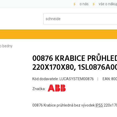
o nás
vše o náku
ip bedny
00876 KRABICE PRŮHLE
220X170X80, 1SL0876A0
Kód dodavatele: LUCASYSTEM00876
EAN: 80
Značka:
00876 Krabice průhledná bez vývodek
IP55
220x170