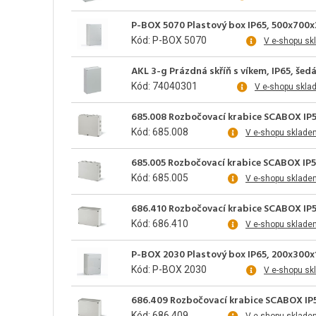
P-BOX 5070 Plastový box IP65, 500x700x
Kód: P-BOX 5070
V e-shopu sk
AKL 3-g Prázdná skříň s víkem, IP65, šedá,
Kód: 74040301
V e-shopu skla
685.008 Rozbočovací krabice SCABOX IP
Kód: 685.008
V e-shopu sklade
685.005 Rozbočovací krabice SCABOX IP5
Kód: 685.005
V e-shopu sklade
686.410 Rozbočovací krabice SCABOX IP
Kód: 686.410
V e-shopu sklade
P-BOX 2030 Plastový box IP65, 200x300x
Kód: P-BOX 2030
V e-shopu sk
686.409 Rozbočovací krabice SCABOX IP
Kód: 686.409