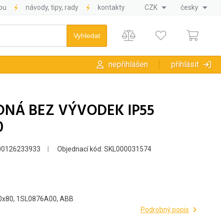
pu
návody, tipy, rady
kontakty
CZK
česky
nepřihlášen
přihlásit
DNÁ BEZ VÝVODEK IP55
0
00126233933
Objednací kód: SKL000031574
x80, 1SL0876A00, ABB
Podrobný popis