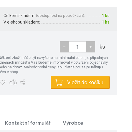
Celkem skladem
(
dostupnost na pobočkách
):
1 ks
V e-shopu skladem:
1 ks
ks
Některé zboží může být navýšeno na minimální balení, o případných
změnách množství Vás budeme informovat v potvrzení objednávky
nebo na dotaz. Maloobchodní ceny jsou platné pouze při nákupu
přes e-shop.
Vložit do košíku
Kontaktní formulář
Výrobce