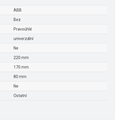
ABB
Bez
Pravoúhlé
univerzální
Ne
220 mm
170 mm
80 mm
Ne
Ostatní