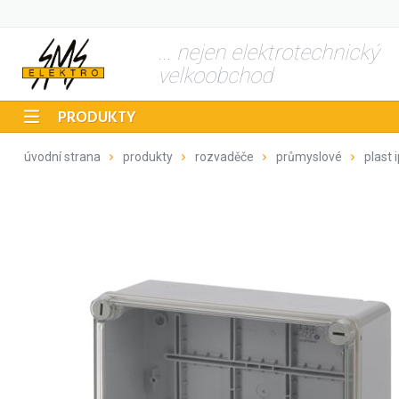
... nejen elektrotechnický
velkoobchod
PRODUKTY
úvodní strana
produkty
rozvaděče
průmyslové
plast 