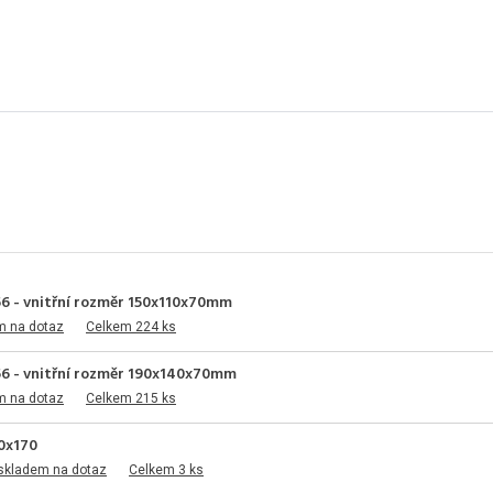
6 - vnitřní rozměr 150x110x70mm
m na dotaz
Celkem 224 ks
56 - vnitřní rozměr 190x140x70mm
m na dotaz
Celkem 215 ks
0x170
skladem na dotaz
Celkem 3 ks