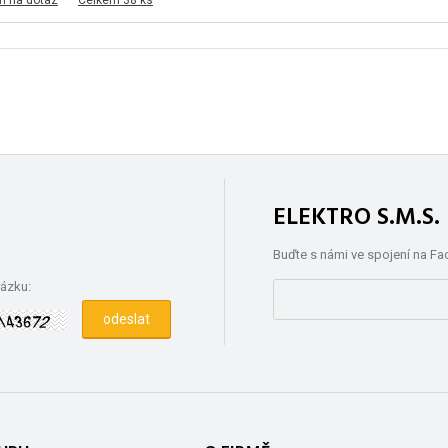
m na dotaz
Celkem 38 ks
ELEKTRO S.M.S
Buďte s námi ve spojení na F
rázku: