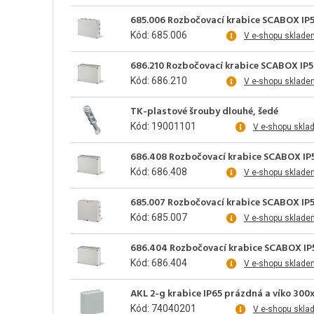
685.006 Rozbočovací krabice SCABOX IP5
Kód: 685.006
V e-shopu sklade
686.210 Rozbočovací krabice SCABOX IP
Kód: 686.210
V e-shopu sklade
TK-plastové šrouby dlouhé, šedé
Kód: 19001101
V e-shopu skla
686.408 Rozbočovací krabice SCABOX IP5
Kód: 686.408
V e-shopu sklade
685.007 Rozbočovací krabice SCABOX IP
Kód: 685.007
V e-shopu sklade
686.404 Rozbočovací krabice SCABOX IP
Kód: 686.404
V e-shopu sklade
AKL 2-g krabice IP65 prázdná a víko 30
Kód: 74040201
V e-shopu skla