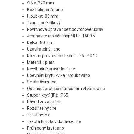
Šířka: 220 mm
Bez halogenů
: ano
Hloubka:
80 mm
Tvar
: obdélníkový
Povrchová úprava
: bez povrchové úprav
Jmenovité izolační napětí Ui
: 1500 V
Délka
: 80 mm
Uzavíratelný
: ano
Rozsah provozních teplot:
-25 - 60 °C
Materiál
: plast
Nevýbušné provedení: n
e
Upevnění krytu /víka
: šroubováno
Se stíněním
: ne
Odolnost proti povětrnostním vlivům: a
no
Stupeň krytí (
IP
):
IP65
Přívod zezadu
: ne
Rozšiřitelný
: ne
Tekutiny: n
e
Tekutá hmota v dodávce
: ne
Průhledný kryt
: ano