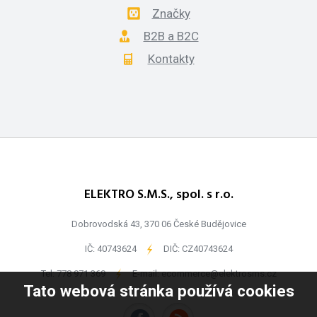
Značky
B2B a B2C
Kontakty
ELEKTRO S.M.S., spol. s r.o.
Dobrovodská 43, 370 06 České Budějovice
IČ: 40743624
-
DIČ: CZ40743624
Tel:
778 971 369
-
E-mail:
ecommerce@elektrosms.cz
Tato webová stránka používá cookies