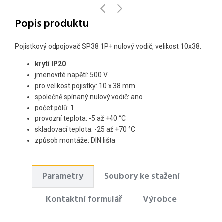
Popis produktu
Pojistkový odpojovač SP38 1P+ nulový vodič, velikost 10x38.
krytí
IP20
jmenovité napětí: 500 V
pro velikost pojistky: 10 x 38 mm
s
polečně spínaný nulový vodič
: ano
počet pólů: 1
provozní teplota: -5 až +40 °C
skladovací teplota: -25 až +70 °
C
způsob montáže: DIN lišta
Parametry
Soubory ke stažení
Kontaktní formulář
Výrobce