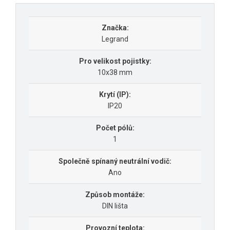
Značka:
Legrand
Pro velikost pojistky:
10x38 mm
Krytí (IP):
IP20
Počet pólů:
1
Společně spínaný neutrální vodič:
Ano
Způsob montáže:
DIN lišta
Provozní teplota: