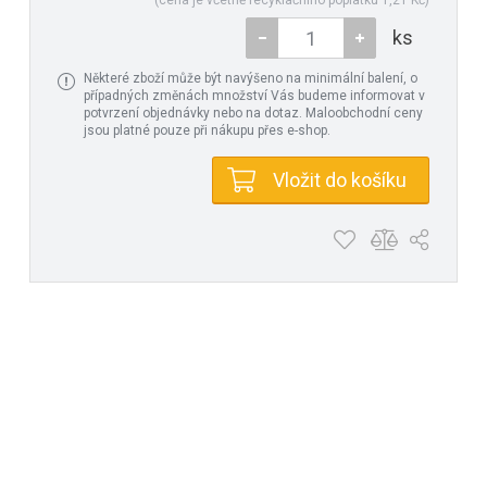
(cena je včetně recyklačního poplatku 1,21 Kč)
ks
Některé zboží může být navýšeno na minimální balení, o
případných změnách množství Vás budeme informovat v
potvrzení objednávky nebo na dotaz. Maloobchodní ceny
jsou platné pouze při nákupu přes e-shop.
Vložit do košíku