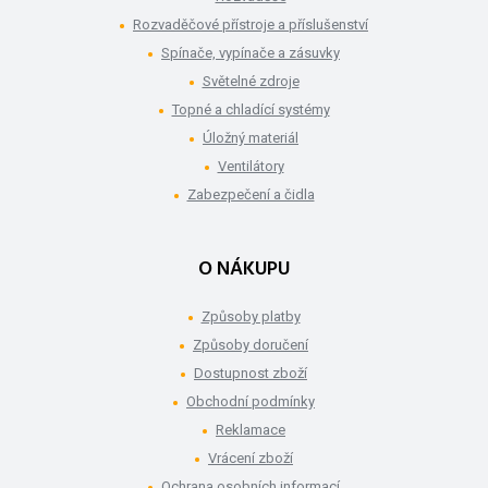
Rozvaděčové přístroje a příslušenství
Spínače, vypínače a zásuvky
Světelné zdroje
Topné a chladící systémy
Úložný materiál
Ventilátory
Zabezpečení a čidla
O NÁKUPU
Způsoby platby
Způsoby doručení
Dostupnost zboží
Obchodní podmínky
Reklamace
Vrácení zboží
Ochrana osobních informací