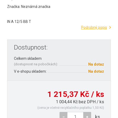
Značka: Neznámá značka
IN A 12/5 BB T
Podrobný popis
Dostupnost:
Celkem skladem
(
dostupnost na pobočkách
):
Na dotaz
V e-shopu skladem:
Na dotaz
1 215,37 Kč / ks
1 004,44 Kč bez DPH / ks
(cena je včetně recyklačního poplatku 1,50 Kč)
ks