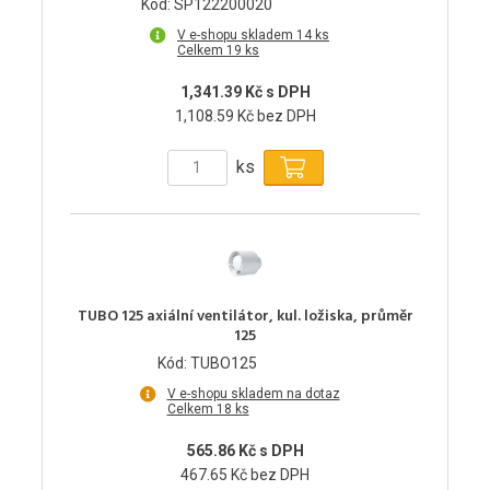
Kód: SP122200020
V e-shopu skladem 14 ks
Celkem 19 ks
1,341.39 Kč s DPH
1,108.59 Kč bez DPH
ks
TUBO 125 axiální ventilátor, kul. ložiska, průměr
125
Kód: TUBO125
V e-shopu skladem na dotaz
Celkem 18 ks
565.86 Kč s DPH
467.65 Kč bez DPH