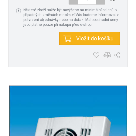
Některé zboží může být navýšeno na minimální balení, o
případných změnách množství Vás budeme informovat v
potvrzení objednávky nebo na dotaz. Maloobchodní ceny
jsou platné pouze při nákupu přes e-shop.
Vložit do košíku