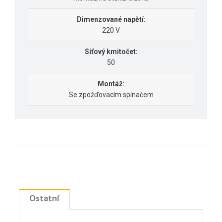
Dimenzované napětí:
220 V
Síťový kmitočet:
50
Montáž:
Se zpožďovacím spínačem
Ostatní