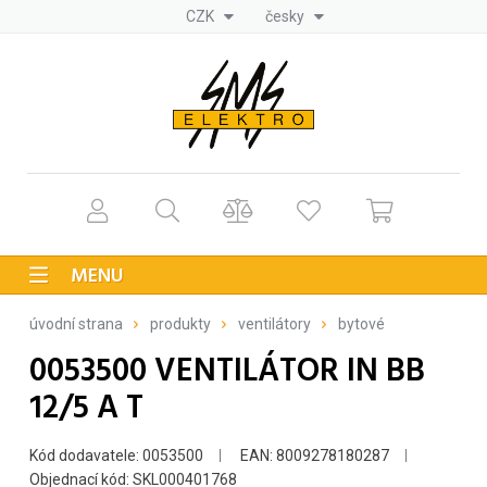
CZK
česky
MENU
úvodní strana
produkty
ventilátory
bytové
0053500 VENTILÁTOR IN BB
12/5 A T
Kód dodavatele: 0053500
EAN: 8009278180287
Objednací kód: SKL000401768