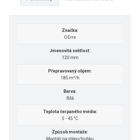
Značka:
O.Erre
Jmenovitá světlost:
120 mm
Přepravovaný objem:
185 m³/h
Barva:
Bílá
Teplota čerpaného média:
5 - 45 °C
Způsob montáže:
Montáž na stěnu/trubku