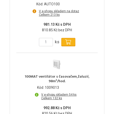
Kód: AUTO100
V e-shopu skladem na dotaz
Celkem 213 ks
981.13 Kč s DPH
810.85 Kč bez DPH
ks
100MAT ventilátor s časovačem,žaluzií,
98m³/hod.
Kód: 1009013
V e-shopu skladem 54 ks
Celkem 132 ks
992.88 Kč s DPH
820.56 Kč bez DPH