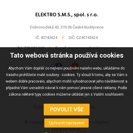
ELEKTRO S.M.S., spol. s r.o.
Dobrovodská 43, 370 06 České Budějovice
IČ: 40743624
-
DIČ: CZ40743624
Tel:
778 971 369
-
E-mail:
ecommerce@elektrosms.cz
Tato webová stránka používá cookies
Abychom Vám dopřáli co nejlepší používání našeho webu, ukládáme do
Vašeho prohlížeče malé soubory - cookies. Ty slouží k tomu, aby se Vám s
webem dobře pracovalo, abychom mohli vyhodnocovat jeho návštěvnost a
případně Vám usnadnili návrat k nám pomocí přesně cílené reklamy. Podle
zákona některé typy cookies můžeme ukládat jen s Vaším souhlasem.
Podmínky užívání
Mapa webu
© Copyright ELEKTRO S.M.S., spol s r.o., Všechna
práva vyhrazena.