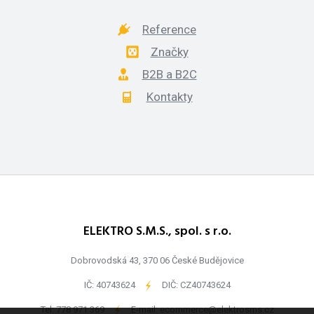
Reference
Značky
B2B a B2C
Kontakty
ELEKTRO S.M.S., spol. s r.o.
Dobrovodská 43, 370 06 České Budějovice
IČ: 40743624
-
DIČ: CZ40743624
Tel:
778 971 369
-
E-mail:
ecommerce@elektrosms.cz