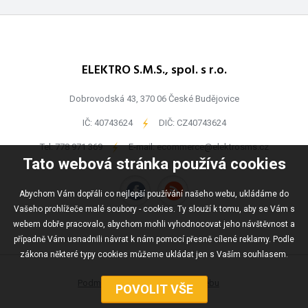
ELEKTRO S.M.S., spol. s r.o.
Dobrovodská 43, 370 06 České Budějovice
IČ: 40743624
-
DIČ: CZ40743624
Tel:
778 971 369
-
E-mail:
ecommerce@elektrosms.cz
Tato webová stránka používá cookies
Abychom Vám dopřáli co nejlepší používání našeho webu, ukládáme do
Vašeho prohlížeče malé soubory - cookies. Ty slouží k tomu, aby se Vám s
webem dobře pracovalo, abychom mohli vyhodnocovat jeho návštěvnost a
případně Vám usnadnili návrat k nám pomocí přesně cílené reklamy. Podle
zákona některé typy cookies můžeme ukládat jen s Vaším souhlasem.
Podmínky užívání
Mapa webu