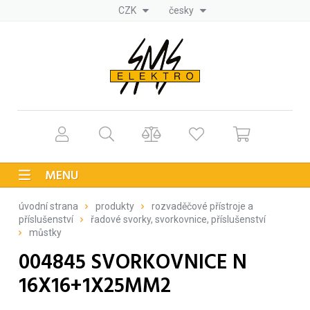
CZK
česky
MENU
úvodní strana
produkty
rozvaděčové přístroje a
příslušenství
řadové svorky, svorkovnice, příslušenství
můstky
004845 SVORKOVNICE N
16X16+1X25MM2