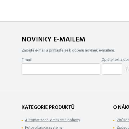
NOVINKY E-MAILEM
Zadejte e-mail a přihlašte se k odběru novinek e-mailem.
Opište text z ob
E-mail:
KATEGORIE PRODUKTŮ
O NÁK
Automatizace, detekce a pohony
Způsob
Fotovoltaické systémy
Způsob