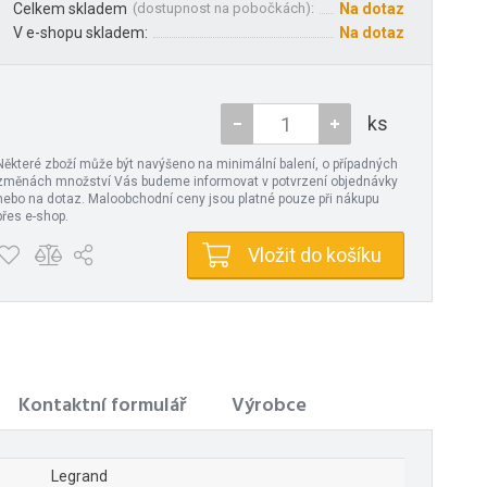
Celkem skladem
(
dostupnost na pobočkách
):
Na dotaz
V e-shopu skladem:
Na dotaz
ks
Některé zboží může být navýšeno na minimální balení, o případných
změnách množství Vás budeme informovat v potvrzení objednávky
nebo na dotaz. Maloobchodní ceny jsou platné pouze při nákupu
přes e-shop.
Vložit do košíku
Kontaktní formulář
Výrobce
Legrand