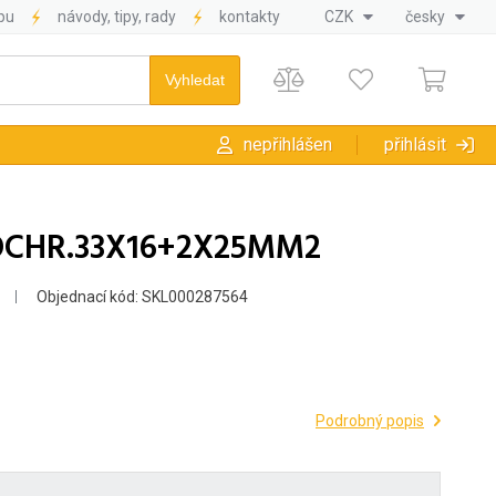
pu
návody, tipy, rady
kontakty
CZK
česky
nepřihlášen
přihlásit
OCHR.33X16+2X25MM2
Objednací kód: SKL000287564
Podrobný popis