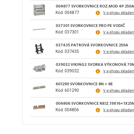
004877 SVORKOVNICE ROZ.MOD 4P 250A
Kód: 004877
V e-shopu sklade
037301 SVORKOVNICE PRO PE VODIČ
Kód: 037301
V e-shopu sklade
037435 PATROVÁ SVORKOVNICE 250A
Kód: 037435
V e-shopu sklade
039032 VIKING3 SVORKA VÝKONOVÁ 7
Kód: 039032
V e-shopu sklade
601290 SVORKOVNICE 8N + 8E
Kód: 601290
V e-shopu sklade
004806 SVORKOVNICE NEIZ.19X16+1X2
Kód: 004806
V e-shopu sklade