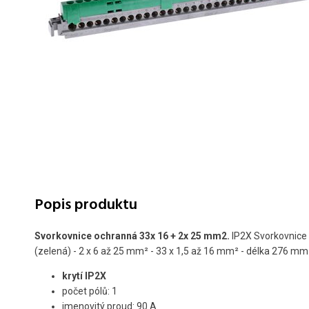
Popis produktu
Svorkovnice ochranná 33x 16 + 2x 25 mm2.
IP2X Svorkovnice
(zelená) - 2 x 6 až 25 mm² - 33 x 1,5 až 16 mm² - délka 276 mm
krytí IP2X
počet pólů: 1
jmenovitý proud: 90 A