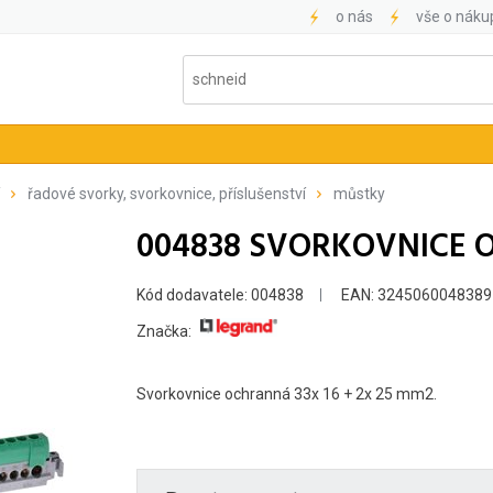
o nás
vše o náku
řadové svorky, svorkovnice, příslušenství
můstky
004838 SVORKOVNICE 
Kód dodavatele: 004838
EAN: 3245060048389
Značka:
Svorkovnice ochranná 33x 16 + 2x 25 mm2.