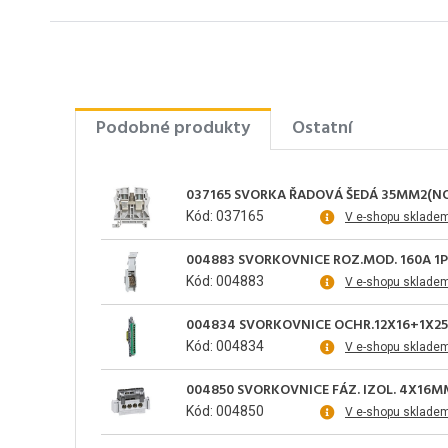
Podobné produkty
Ostatní
037165 SVORKA ŘADOVÁ ŠEDÁ 35MM2(N
Kód: 037165
V e-shopu sklade
004883 SVORKOVNICE ROZ.MOD. 160A 1P
Kód: 004883
V e-shopu sklade
004834 SVORKOVNICE OCHR.12X16+1X2
Kód: 004834
V e-shopu sklade
004850 SVORKOVNICE FÁZ. IZOL. 4X16M
Kód: 004850
V e-shopu sklade