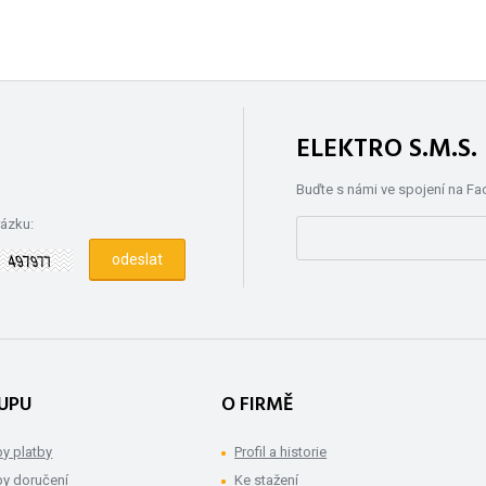
ELEKTRO S.M.S
Buďte s námi ve spojení na F
rázku:
UPU
O FIRMĚ
y platby
Profil a historie
y doručení
Ke stažení