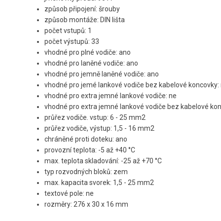
způsob připojení: šrouby
způsob montáže: DIN lišta
počet vstupů: 1
počet výstupů: 33
vhodné pro plné vodiče: ano
vhodné pro laněné vodiče: ano
vhodné pro jemně laněné vodiče: ano
vhodné pro jemé lankové vodiče bez kabelové koncovky:
vhodné pro extra jemné lankové vodiče: ne
vhodné pro extra jemné lankové vodiče bez kabelové kon
průřez vodiče. vstup: 6 - 25 mm2
průřez vodiče, výstup: 1,5 - 16 mm2
chráněné proti doteku: ano
provozní teplota: -5 až +40 °C
max. teplota skladování: -25 až +70 °C
typ rozvodných bloků: zem
max. kapacita svorek: 1,5 - 25 mm2
textové pole: ne
rozměry: 276 x 30 x 16 mm