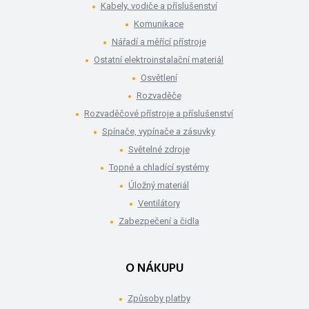
Kabely, vodiče a příslušenství
Komunikace
Nářadí a měřící přístroje
Ostatní elektroinstalační materiál
Osvětlení
Rozvaděče
Rozvaděčové přístroje a příslušenství
Spínače, vypínače a zásuvky
Světelné zdroje
Topné a chladící systémy
Úložný materiál
Ventilátory
Zabezpečení a čidla
O NÁKUPU
Způsoby platby