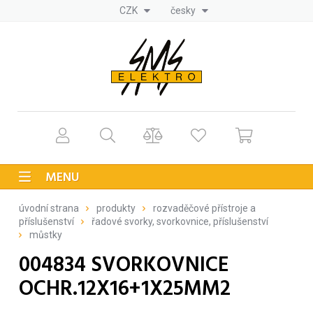
CZK
česky
MENU
úvodní strana
produkty
rozvaděčové přístroje a
příslušenství
řadové svorky, svorkovnice, příslušenství
můstky
004834 SVORKOVNICE
OCHR.12X16+1X25MM2