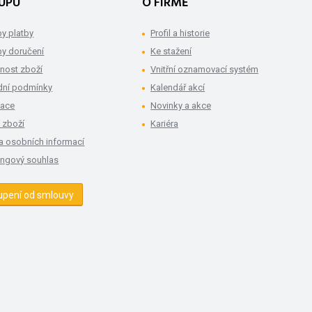
UPU
O FIRMĚ
y platby
Profil a historie
y doručení
Ke stažení
nost zboží
Vnitřní oznamovací systém
ní podmínky
Kalendář akcí
mace
Novinky a akce
 zboží
Kariéra
a osobních informací
ingový souhlas
upení od smlouvy