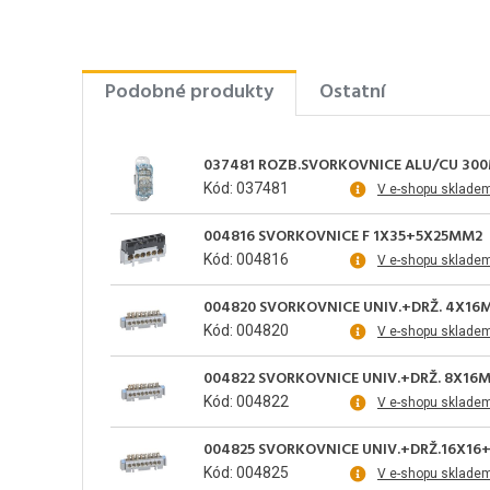
Podobné produkty
Ostatní
037481 ROZB.SVORKOVNICE ALU/CU 30
Kód: 037481
V e-shopu sklade
004816 SVORKOVNICE F 1X35+5X25MM2
Kód: 004816
V e-shopu sklade
004820 SVORKOVNICE UNIV.+DRŽ. 4X16
Kód: 004820
V e-shopu sklade
004822 SVORKOVNICE UNIV.+DRŽ. 8X16
Kód: 004822
V e-shopu sklade
004825 SVORKOVNICE UNIV.+DRŽ.16X16
Kód: 004825
V e-shopu sklade