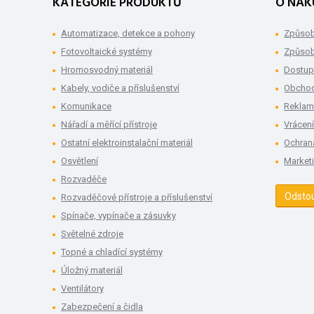
KATEGORIE PRODUKTŮ
O NÁK
Automatizace, detekce a pohony
Způsob
Fotovoltaické systémy
Způsob
Hromosvodný materiál
Dostup
Kabely, vodiče a příslušenství
Obchod
Komunikace
Rekla
Nářadí a měřící přístroje
Vrácení
Ostatní elektroinstalační materiál
Ochran
Osvětlení
Market
Rozvaděče
Odsto
Rozvaděčové přístroje a příslušenství
Spínače, vypínače a zásuvky
Světelné zdroje
Topné a chladící systémy
Úložný materiál
Ventilátory
Zabezpečení a čidla