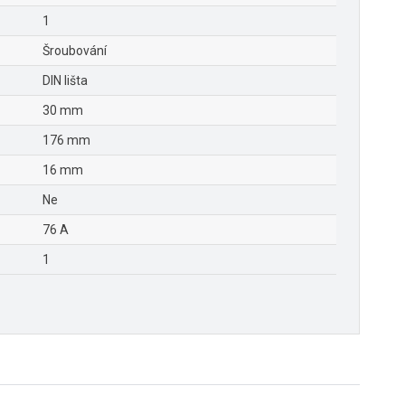
1
Šroubování
DIN lišta
30 mm
176 mm
16 mm
Ne
76 A
1