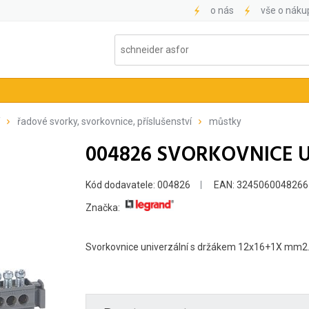
o nás
vše o náku
řadové svorky, svorkovnice, příslušenství
můstky
004826 SVORKOVNICE U
Kód dodavatele: 004826
EAN: 3245060048266
Značka:
Svorkovnice univerzální s držákem 12x16+1X mm2