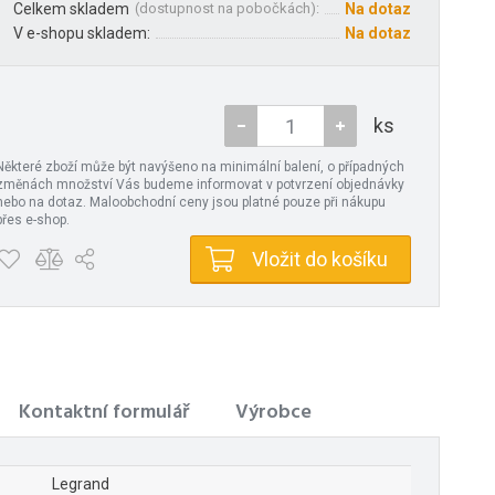
Celkem skladem
(
dostupnost na pobočkách
):
Na dotaz
V e-shopu skladem:
Na dotaz
ks
Některé zboží může být navýšeno na minimální balení, o případných
změnách množství Vás budeme informovat v potvrzení objednávky
nebo na dotaz. Maloobchodní ceny jsou platné pouze při nákupu
přes e-shop.
Vložit do košíku
Kontaktní formulář
Výrobce
Legrand