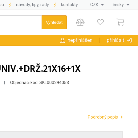
pu
návody, tipy, rady
kontakty
CZK
česky
nepřihlášen
přihlásit
NIV.+DRŽ.21X16+1X
Objednací kód: SKL000294053
.
Podrobný popis