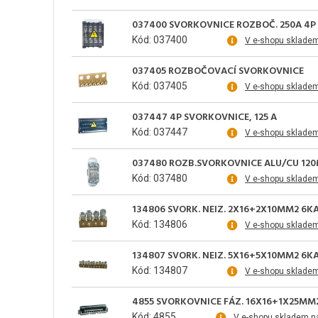
037400 SVORKOVNICE ROZBOČ. 250A 4P
Kód: 037400
V e-shopu sklade
037405 ROZBOČOVACÍ SVORKOVNICE
Kód: 037405
V e-shopu sklade
037447 4P SVORKOVNICE, 125 A
Kód: 037447
V e-shopu sklade
037480 ROZB.SVORKOVNICE ALU/CU 12
Kód: 037480
V e-shopu sklade
134806 SVORK. NEIZ. 2X16+2X10MM2 6K
Kód: 134806
V e-shopu sklade
134807 SVORK. NEIZ. 5X16+5X10MM2 6K
Kód: 134807
V e-shopu sklade
4855 SVORKOVNICE FÁZ. 16X16+1X25MM
Kód: 4855
V e-shopu skladem n