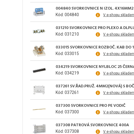
004840 SVORKOVNICE N IZOL. 4X16MM2
Kód: 004840
V e-shopu sklade
031210 SVORKOVNICE PRO PLEXO A DLPL
Kód: 031210
V e-shopu sklade
033015 SVORKOVNICE ROZBOČ. KAB DO 
Kód: 033015
V e-shopu sklade
034219 SVORKOVNICE NYLBLOC 25 ČERN
Kód: 034219
V e-shopu sklade
037261 SV.ŘAD.PRUŽ. 4MM2(NOVÁ) S BOČ
Kód: 037261
V e-shopu sklade
037300 SVORKOVNICE PRO PE VODIČ
Kód: 037300
V e-shopu sklade
037308 PATROVÁ SVORKOVNICE 400A
Kód: 037308
V e-shopu sklade