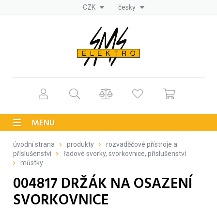
CZK
česky
MENU
úvodní strana
produkty
rozvaděčové přístroje a
příslušenství
řadové svorky, svorkovnice, příslušenství
můstky
004817 DRŽÁK NA OSAZENÍ
SVORKOVNICE