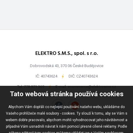
ELEKTRO S.M.S., spol. s r.o.
Dobrovodská 43, 370 06 České Budějovice
IČ: 40743624
-
DIČ: CZ40743624
Tel:
778 971 369
-
E-mail:
ecommerce@elektrosms.cz
Tato webová stránka používá cookies
Abychom Vám dopřáli co nejlepší používání našeho webu, ukládáme do
Vašeho prohlížeče malé soubory - cookies. Ty slouží k tomu, aby se Vám s
webem dobře pracovalo, abychom mohli vyhodnocovat jeho návštěvnost a
případně Vám usnadnili návrat k nám pomocí přesně cílené reklamy. Podle