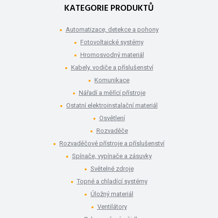
KATEGORIE PRODUKTŮ
Automatizace, detekce a pohony
Fotovoltaické systémy
Hromosvodný materiál
Kabely, vodiče a příslušenství
Komunikace
Nářadí a měřící přístroje
Ostatní elektroinstalační materiál
Osvětlení
Rozvaděče
Rozvaděčové přístroje a příslušenství
Spínače, vypínače a zásuvky
Světelné zdroje
Topné a chladící systémy
Úložný materiál
Ventilátory