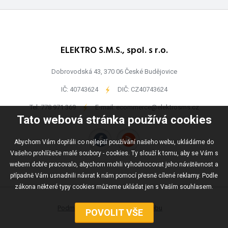
ELEKTRO S.M.S., spol. s r.o.
Dobrovodská 43, 370 06 České Budějovice
IČ: 40743624
-
DIČ: CZ40743624
Tel:
778 971 369
-
E-mail:
ecommerce@elektrosms.cz
Tato webová stránka používá cookies
Abychom Vám dopřáli co nejlepší používání našeho webu, ukládáme do
Vašeho prohlížeče malé soubory - cookies. Ty slouží k tomu, aby se Vám s
webem dobře pracovalo, abychom mohli vyhodnocovat jeho návštěvnost a
případně Vám usnadnili návrat k nám pomocí přesně cílené reklamy. Podle
zákona některé typy cookies můžeme ukládat jen s Vaším souhlasem.
Podmínky užívání
Mapa webu