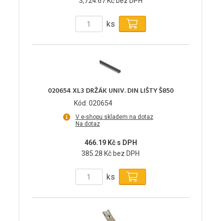
3,724.67 Kč bez DPH
ks
020654 XL3 DRŽÁK UNIV. DIN LIŠTY Š850
Kód: 020654
V e-shopu skladem na dotaz
Na dotaz
466.19 Kč s DPH
385.28 Kč bez DPH
ks