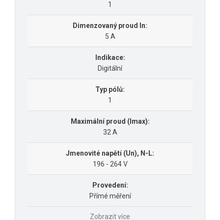
1
Dimenzovaný proud In:
5 A
Indikace:
Digitální
Typ pólů:
1
Maximální proud (Imax):
32 A
Jmenovité napětí (Un), N-L:
196 - 264 V
Provedení:
Přímé měření
Zobrazit více