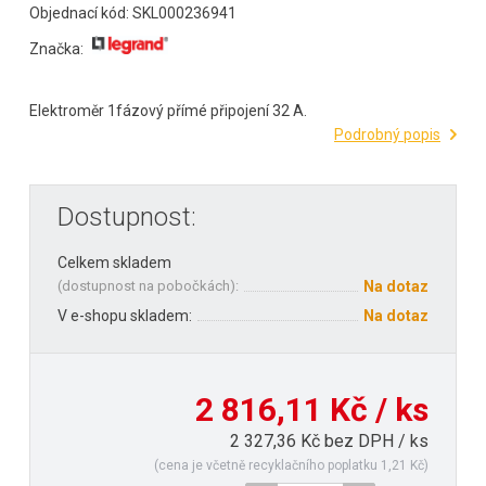
Objednací kód: SKL000236941
Značka:
Elektroměr 1fázový přímé připojení 32 A.
Podrobný popis
Dostupnost:
Celkem skladem
(
dostupnost na pobočkách
):
Na dotaz
V e-shopu skladem:
Na dotaz
2 816,11 Kč / ks
2 327,36 Kč bez DPH / ks
(cena je včetně recyklačního poplatku 1,21 Kč)