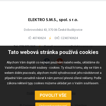
ELEKTRO S.M.S., spol. s r.o.
Dobrovodská 43, 370 06 České Budějovice
IČ: 40743624
-
DIČ: CZ40743624
Tel:
778 971 369
-
E-mail:
ecommerce@elektrosms.cz
Tato webová stránka používá cookies
Abychom Vám dopřáli co nejlepší používání našeho webu, ukládáme do
Vašeho prohlížeče malé soubory - cookies. Ty slouží k tomu, aby se Vám s
webem dobře pracovalo, abychom mohli vyhodnocovat jeho návštěvnost a
případně Vám usnadnili návrat k nám pomocí přesně cílené reklamy. Podle
zákona některé typy cookies můžeme ukládat jen s Vaším souhlasem.
Podmínky užívání
Mapa webu
© Copyright ELEKTRO S.M.S., spol s r.o., Všechna