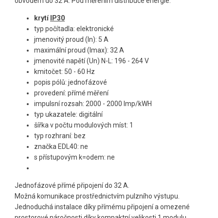
obvodem do 32 A. Pod měřením distribuce energie.
krytí
IP30
typ počítadla: elektronické
jmenovitý proud (In): 5 A
maximální proud (Imax): 32 A
jmenovité napětí (Un) N-L: 196 - 264 V
kmitočet: 50 - 60 Hz
popis pólů: jednofázové
provedení: přímé měření
impulsní rozsah: 2000 - 2000 Imp/kWH
typ ukazatele: digitální
šířka v počtu modulových míst: 1
typ rozhraní: bez
značka EDL40: ne
s přístupovým k=odem: ne
Jednofázové přímé připojení do 32 A.
Možná komunikace prostřednictvím pulzního výstupu.
Jednoduchá instalace díky přímému připojení a omezené
prostorové náročnosti díky kompaktní velikosti 1 modulu.