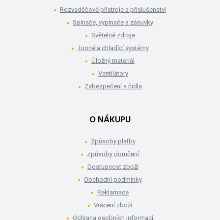
Rozvaděčové přístroje a příslušenství
Spínače, vypínače a zásuvky
Světelné zdroje
Topné a chladící systémy
Úložný materiál
Ventilátory
Zabezpečení a čidla
O NÁKUPU
Způsoby platby
Způsoby doručení
Dostupnost zboží
Obchodní podmínky
Reklamace
Vrácení zboží
Ochrana osobních informací