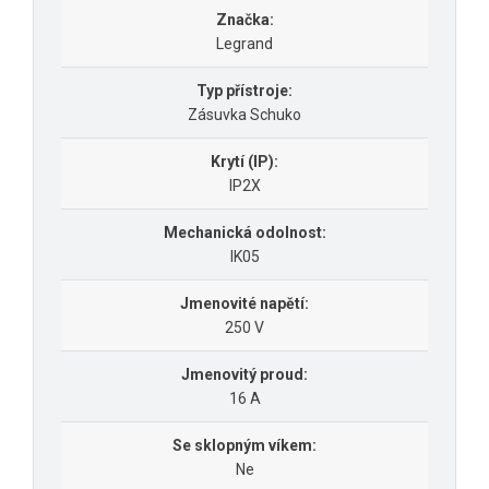
Značka:
Legrand
Typ přístroje:
Zásuvka Schuko
Krytí (IP):
IP2X
Mechanická odolnost:
IK05
Jmenovité napětí:
250 V
Jmenovitý proud:
16 A
Se sklopným víkem:
Ne