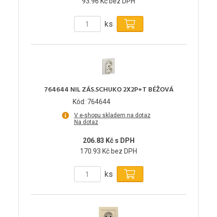
93.96 Kč bez DPH
ks
764644 NIL ZÁS.SCHUKO 2X2P+T BÉŽOVÁ
Kód: 764644
V e-shopu skladem na dotaz
Na dotaz
206.83 Kč s DPH
170.93 Kč bez DPH
ks