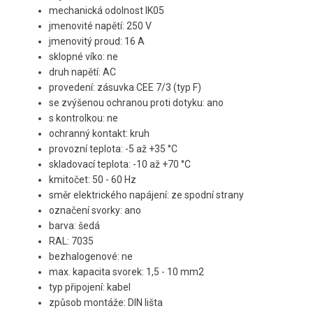
mechanická odolnost IK05
jmenovité napětí: 250 V
jmenovitý proud: 16 A
sklopné víko: ne
druh napětí: AC
provedení: zásuvka CEE 7/3 (typ F)
s
e zvýšenou ochranou proti dotyku
: ano
s kontrolkou: ne
ochranný kontakt: kruh
provozní teplota: -5 až +35 °C
skladovací teplota: -10 až +70 °C
kmitočet: 50 - 60 Hz
směr elektrického napájení: ze spodní strany
označení svorky: ano
barva: šedá
RAL: 7035
bezhalogenové: ne
max. kapacita svorek: 1,5 - 10 mm2
typ připojení: kabel
způsob montáže: DIN lišta