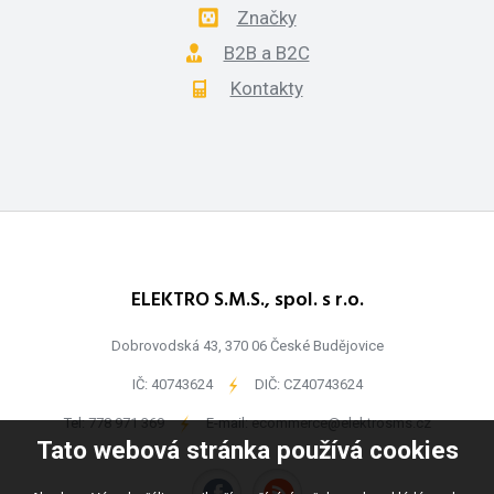
Značky
B2B a B2C
Kontakty
ELEKTRO S.M.S., spol. s r.o.
Dobrovodská 43, 370 06 České Budějovice
IČ: 40743624
-
DIČ: CZ40743624
Tel:
778 971 369
-
E-mail:
ecommerce@elektrosms.cz
Tato webová stránka používá cookies