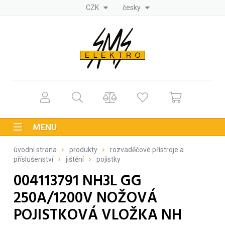
CZK
česky
MENU
úvodní strana
produkty
rozvaděčové přístroje a
příslušenství
jištění
pojistky
004113791 NH3L GG
250A/1200V NOŽOVÁ
POJISTKOVÁ VLOŽKA NH