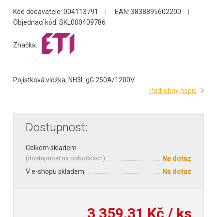
Kód dodavatele: 004113791
EAN: 3838895602200
Objednací kód: SKL000409786
Značka:
Pojistková vložka, NH3L gG 250A/1200V
Podrobný popis
Dostupnost:
Celkem skladem
(
dostupnost na pobočkách
):
Na dotaz
V e-shopu skladem:
Na dotaz
3 359,31 Kč / ks