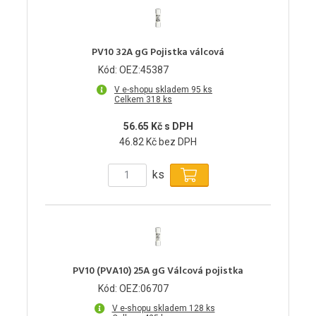
PV10 32A gG Pojistka válcová
Kód: OEZ:45387
V e-shopu skladem 95 ks
Celkem 318 ks
56.65 Kč s DPH
46.82 Kč bez DPH
ks
PV10 (PVA10) 25A gG Válcová pojistka
Kód: OEZ:06707
V e-shopu skladem 128 ks