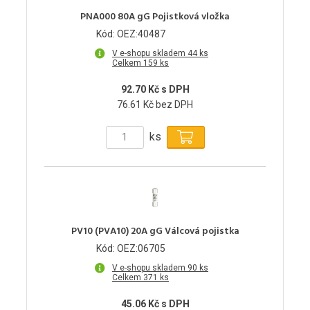
PNA000 80A gG Pojistková vložka
Kód: OEZ:40487
V e-shopu skladem 44 ks
Celkem 159 ks
92.70 Kč s DPH
76.61 Kč bez DPH
ks
PV10 (PVA10) 20A gG Válcová pojistka
Kód: OEZ:06705
V e-shopu skladem 90 ks
Celkem 371 ks
45.06 Kč s DPH