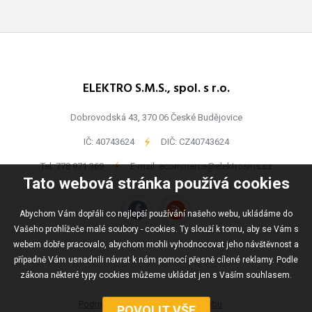
ELEKTRO S.M.S., spol. s r.o.
Dobrovodská 43, 370 06 České Budějovice
IČ: 40743624
-
DIČ: CZ40743624
Tel:
778 971 369
-
E-mail:
ecommerce@elektrosms.cz
Tato webová stránka používá cookies
Abychom Vám dopřáli co nejlepší používání našeho webu, ukládáme do
Vašeho prohlížeče malé soubory - cookies. Ty slouží k tomu, aby se Vám s
webem dobře pracovalo, abychom mohli vyhodnocovat jeho návštěvnost a
případně Vám usnadnili návrat k nám pomocí přesně cílené reklamy. Podle
zákona některé typy cookies můžeme ukládat jen s Vaším souhlasem.
Podmínky užívání
Mapa webu