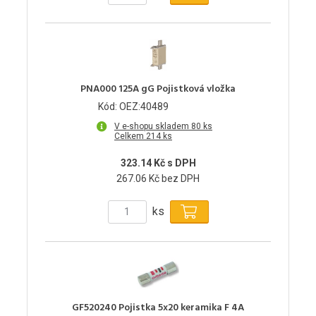
PNA000 125A gG Pojistková vložka
Kód: OEZ:40489
V e-shopu skladem 80 ks
Celkem 214 ks
323.14 Kč s DPH
267.06 Kč bez DPH
ks
GF520240 Pojistka 5x20 keramika F 4A