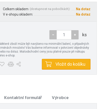
Celkem skladem
(
dostupnost na pobočkách
):
Na dotaz
V e-shopu skladem:
Na dotaz
ks
Některé zboží může být navýšeno na minimální balení, o případných
změnách množství Vás budeme informovat v potvrzení objednávky
nebo na dotaz. Maloobchodní ceny jsou platné pouze při nákupu
přes e-shop.
Vložit do košíku
Kontaktní formulář
Výrobce