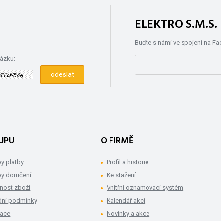
ELEKTRO S.M.S
Buďte s námi ve spojení na F
rázku:
UPU
O FIRMĚ
y platby
Profil a historie
y doručení
Ke stažení
nost zboží
Vnitřní oznamovací systém
ní podmínky
Kalendář akcí
mace
Novinky a akce