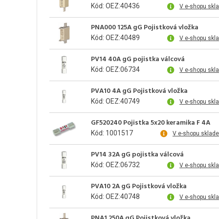
Kód: OEZ:40436
V e-shopu skl
PNA000 125A gG Pojistková vložka
Kód: OEZ:40489
V e-shopu skl
PV14 40A gG pojistka válcová
Kód: OEZ:06734
V e-shopu skl
PVA10 4A gG Pojistková vložka
Kód: OEZ:40749
V e-shopu skl
GF520240 Pojistka 5x20 keramika F 4A
Kód: 1001517
V e-shopu sklad
PV14 32A gG pojistka válcová
Kód: OEZ:06732
V e-shopu skl
PVA10 2A gG Pojistková vložka
Kód: OEZ:40748
V e-shopu skl
PNA1 250A gG Pojistková vložka