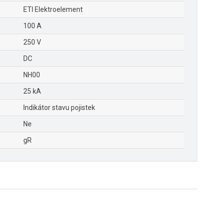
ETI Elektroelement
100 A
250 V
DC
NH00
25 kA
Indikátor stavu pojistek
Ne
gR