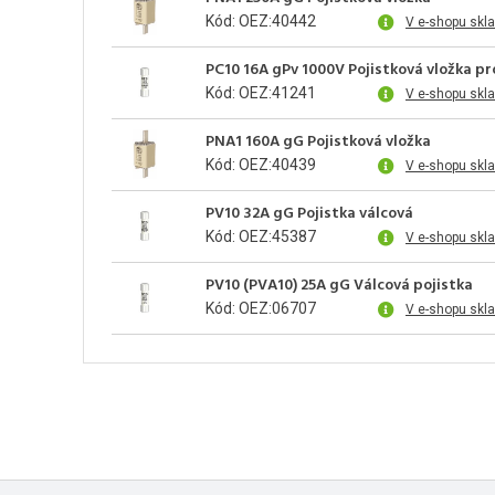
Kód: OEZ:40442
V e-shopu skl
PC10 16A gPv 1000V Pojistková vložka pr
Kód: OEZ:41241
V e-shopu skl
PNA1 160A gG Pojistková vložka
Kód: OEZ:40439
V e-shopu skl
PV10 32A gG Pojistka válcová
Kód: OEZ:45387
V e-shopu skl
PV10 (PVA10) 25A gG Válcová pojistka
Kód: OEZ:06707
V e-shopu skl