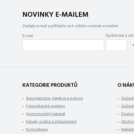
NOVINKY E-MAILEM
Zadejte e-mail a přihlašte se k odběru novinek e-mailem.
Opište text z ob
E-mail:
KATEGORIE PRODUKTŮ
O NÁK
Automatizace, detekce a pohony
Způsob
Fotovoltaické systémy
Způsob
Hromosvodný materiál
Dostup
Kabely, vodiče a příslušenství
Obchod
Komunikace
Rekla