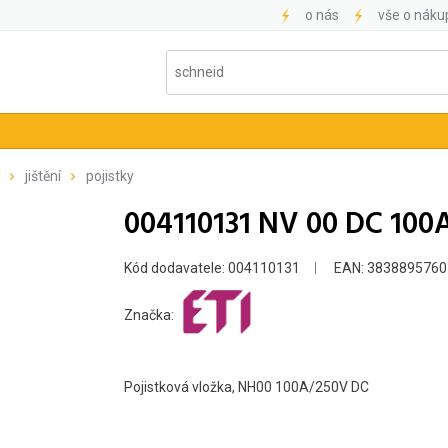
o nás
vše o náku
jištění
pojistky
004110131 NV 00 DC 100
Kód dodavatele: 004110131
EAN: 3838895760
Značka:
Pojistková vložka, NH00 100A/250V DC