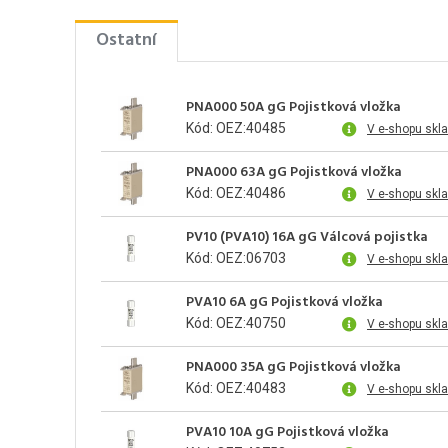
Ostatní
PNA000 50A gG Pojistková vložka
Kód: OEZ:40485
V e-shopu skl
PNA000 63A gG Pojistková vložka
Kód: OEZ:40486
V e-shopu skl
PV10 (PVA10) 16A gG Válcová pojistka
Kód: OEZ:06703
V e-shopu skl
PVA10 6A gG Pojistková vložka
Kód: OEZ:40750
V e-shopu skl
PNA000 35A gG Pojistková vložka
Kód: OEZ:40483
V e-shopu skl
PVA10 10A gG Pojistková vložka