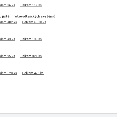
adem 36 ks
Celkem 119 ks
o jištění fotovoltaických systémů
adem 402 ks
Celkem > 500 ks
adem 43 ks
Celkem 138 ks
adem 95 ks
Celkem 321 ks
adem 128 ks
Celkem 425 ks