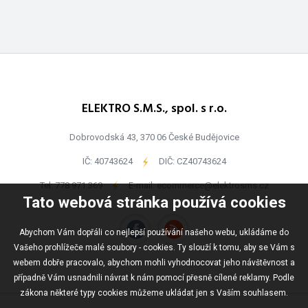
ELEKTRO S.M.S., spol. s r.o.
Dobrovodská 43, 370 06 České Budějovice
IČ: 40743624
-
DIČ: CZ40743624
Tel:
778 971 369
-
E-mail:
ecommerce@elektrosms.cz
Tato webová stránka používá cookies
Abychom Vám dopřáli co nejlepší používání našeho webu, ukládáme do
Vašeho prohlížeče malé soubory - cookies. Ty slouží k tomu, aby se Vám s
webem dobře pracovalo, abychom mohli vyhodnocovat jeho návštěvnost a
případně Vám usnadnili návrat k nám pomocí přesně cílené reklamy. Podle
zákona některé typy cookies můžeme ukládat jen s Vaším souhlasem.