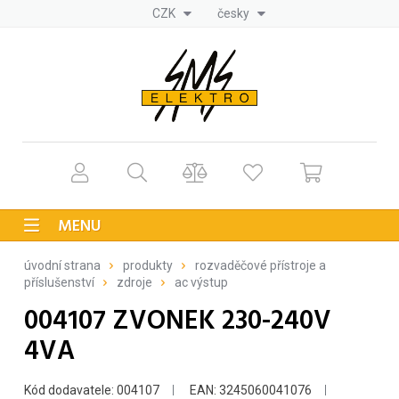
CZK
česky
MENU
úvodní strana
produkty
rozvaděčové přístroje a
příslušenství
zdroje
ac výstup
004107 ZVONEK 230-240V
4VA
Kód dodavatele: 004107
EAN: 3245060041076