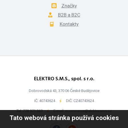
Značky
B2B a B2C
Kontakty
ELEKTRO S.M.S., spol. s r.o.
Dobrovodská 43, 370 06 České Budějovice
IČ: 40743624
-
DIČ: CZ40743624
Tel:
778 971 369
-
E-mail:
ecommerce@elektrosms.cz
Tato webová stránka používá cookies