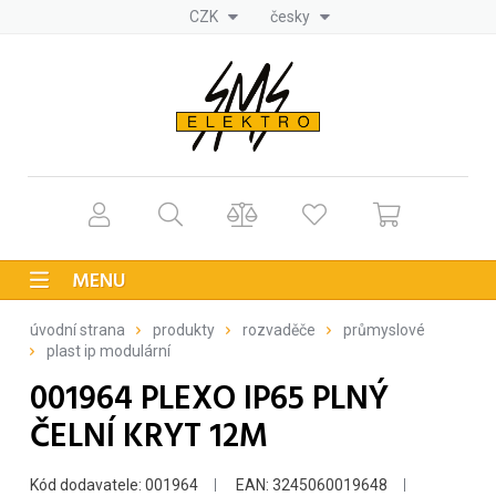
CZK
česky
MENU
úvodní strana
produkty
rozvaděče
průmyslové
plast ip modulární
001964 PLEXO IP65 PLNÝ
ČELNÍ KRYT 12M
Kód dodavatele: 001964
EAN: 3245060019648