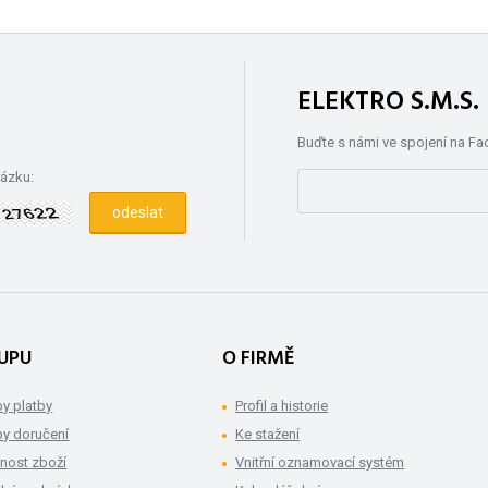
ELEKTRO S.M.S
Buďte s námi ve spojení na F
rázku:
UPU
O FIRMĚ
y platby
Profil a historie
y doručení
Ke stažení
nost zboží
Vnitřní oznamovací systém