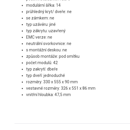
modulární šířka: 14
průhledný kryt/ dveře: ne
se zámkem: ne
typ uzávěru: jiné
typ zákrytu: uzavřený
EMC verze: ne
neutrální svorkovnice: ne
s montážní deskou: ne
způsob montáže: pod omítku
počet modulů: 42
typ zakrytí: dbeře
typ dveří: jednoduché
rozměry: 330 x 555 x 90 mm
vestavné rozměry: 326 x 551 x 86 mm
vnitřní hloubka: 47,5 mm