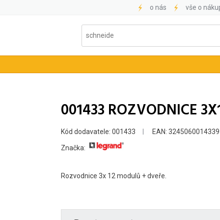
o nás
vše o náku
001433 ROZVODNICE 3X
Kód dodavatele: 001433
EAN: 3245060014339
Značka:
Rozvodnice 3x 12 modulů + dveře.