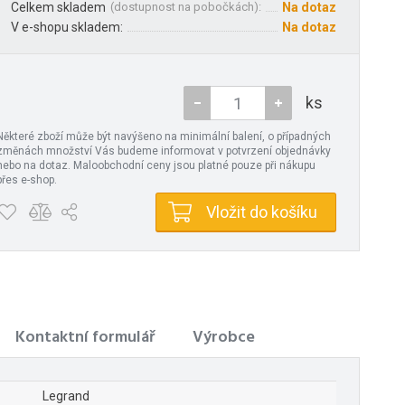
Celkem skladem
(
dostupnost na pobočkách
):
Na dotaz
V e-shopu skladem:
Na dotaz
ks
Některé zboží může být navýšeno na minimální balení, o případných
změnách množství Vás budeme informovat v potvrzení objednávky
nebo na dotaz. Maloobchodní ceny jsou platné pouze při nákupu
přes e-shop.
Vložit do košíku
Kontaktní formulář
Výrobce
Legrand