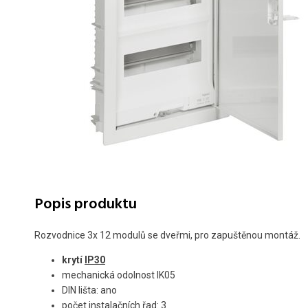
Popis produktu
Rozvodnice 3x 12 modulů se dveřmi, pro zapuštěnou montáž.
krytí
IP30
mechanická odolnost IK05
DIN lišta: ano
počet instalačních řad: 3