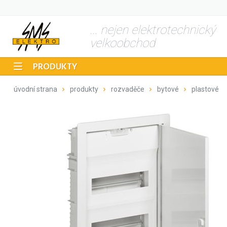
... nejen elektrotechnický
velkoobchod
PRODUKTY
úvodní strana
produkty
rozvaděče
bytové
plastové