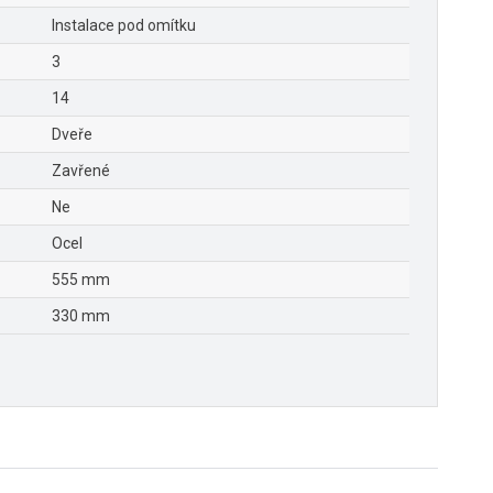
Instalace pod omítku
3
14
Dveře
Zavřené
Ne
Ocel
555 mm
330 mm