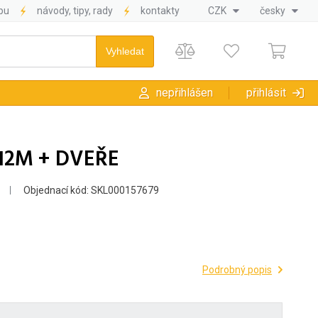
pu
návody, tipy, rady
kontakty
CZK
česky
nepřihlášen
přihlásit
12M + DVEŘE
Objednací kód: SKL000157679
Podrobný popis