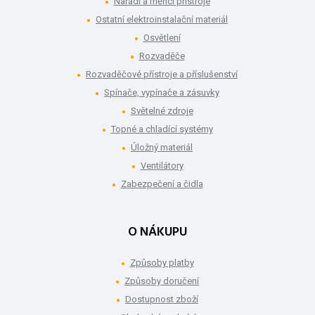
Nářadí a měřící přístroje
Ostatní elektroinstalační materiál
Osvětlení
Rozvaděče
Rozvaděčové přístroje a příslušenství
Spínače, vypínače a zásuvky
Světelné zdroje
Topné a chladící systémy
Úložný materiál
Ventilátory
Zabezpečení a čidla
O NÁKUPU
Způsoby platby
Způsoby doručení
Dostupnost zboží