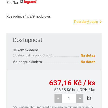
Značka:
Rozvodnice 1x 8/9modulová.
Podrobný popis
Dostupnost:
Celkem skladem
(
dostupnost na pobočkách
):
Na dotaz
V e-shopu skladem:
Na dotaz
637,16 Kč / ks
526,58 Kč bez DPH / ks
ks
Některé zboží může být navýšeno na minimální balení, o