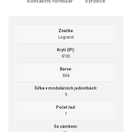
Kontaktní formulář
Výrobce
Značka:
Legrand
Krytí (IP):
IP30
Barva:
Bílá
Šířka v modulárních jednotkách:
9
Počet řad:
1
Se zámkem: