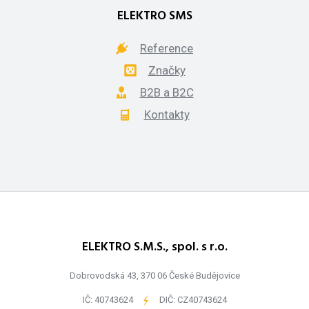
ELEKTRO SMS
Reference
Značky
B2B a B2C
Kontakty
ELEKTRO S.M.S., spol. s r.o.
Dobrovodská 43, 370 06 České Budějovice
IČ: 40743624
-
DIČ: CZ40743624