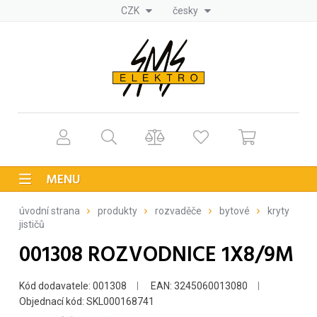
CZK
česky
MENU
úvodní strana
produkty
rozvaděče
bytové
kryty
jističů
001308 ROZVODNICE 1X8/9M
Kód dodavatele: 001308
EAN: 3245060013080
Objednací kód: SKL000168741