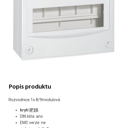
Popis produktu
Rozvodnice 1x 8/9modulová.
krytí
IP30
DIN lišta: ano
EMC verze: ne