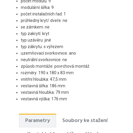
počet modulů: 9
modulární šířka: 9
počet instalačních řad: 1
prúhledný kryt/ dveře: ne
se zámkem: ne
typ zakrytí: kryt
typ uzávěru: jiné
typ zákrytu: s výřezem
uzemňovací svorkovnice: ano
neutrální svorkovnice: ne
způsob montáže: povrchová montáž
rozměry: 190 x 180 x 83 mm
vnitřní hloubka: 47,5 mm
vestavná šířka: 186 mm
vestavná hloubka: 79 mm
vestavná výška: 176 mm
Parametry
Soubory ke stažení