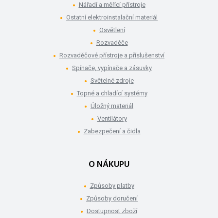
Nářadí a měřící přístroje
Ostatní elektroinstalační materiál
Osvětlení
Rozvaděče
Rozvaděčové přístroje a příslušenství
Spínače, vypínače a zásuvky
Světelné zdroje
Topné a chladící systémy
Úložný materiál
Ventilátory
Zabezpečení a čidla
O NÁKUPU
Způsoby platby
Způsoby doručení
Dostupnost zboží