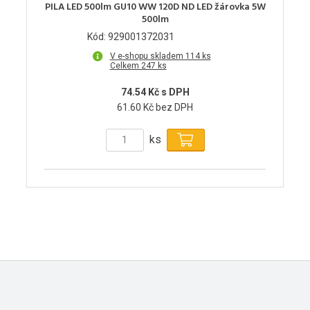
PILA LED 500lm GU10 WW 120D ND LED žárovka 5W
500lm
Kód: 929001372031
V e-shopu skladem 114 ks
Celkem 247 ks
74.54 Kč s DPH
61.60 Kč bez DPH
ks