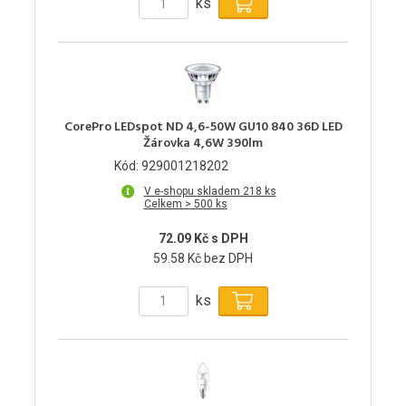
ks
CorePro LEDspot ND 4,6-50W GU10 840 36D LED
Žárovka 4,6W 390lm
Kód: 929001218202
V e-shopu skladem 218 ks
Celkem > 500 ks
72.09 Kč s DPH
59.58 Kč bez DPH
ks