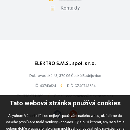
Kontakty
ELEKTRO S.M.S., spol. s r.o.
Dobrovodská 43, 370 06 České Budějovice
IČ: 40743624
-
DIČ: CZ40743624
Tel:
778 971 369
-
E-mail:
ecommerce@elektrosms.cz
Tato webová stránka používá cookies
Abychom Vám dopřáli co nejlepší používání našeho webu, ukládáme do
Vašeho prohlížeče malé soubory - cookies. Ty slouží k tomu, aby se Vám s
webem dobře pracovalo, abychom mohli vyhodnocovat jeho návštěvnost a