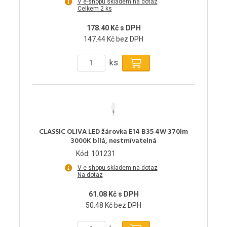
V e-shopu skladem na dotaz
Celkem 2 ks
178.40 Kč s DPH
147.44 Kč bez DPH
ks
CLASSIC OLIVA LED žárovka E14 B35 4W 370lm
3000K bílá, nestmívatelná
Kód: 101231
V e-shopu skladem na dotaz
Na dotaz
61.08 Kč s DPH
50.48 Kč bez DPH