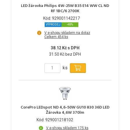
LED žárovka Philips 4W-25W B35 E14 WW CL ND
RF 1BC/6 2700K
Kód: 929001142217
VÝPRODEJ
-48%
V e-shopu skladem na dotaz
Celkem 454 ks
38.12 Kč s DPH
31.50 Kč bez DPH
ks
CorePro LEDspot ND 4,6-50W GU10 830 36D LED
Žárovka 4,6W 370lm
Kód: 929001218102
V e-shopu skladem 175 ks