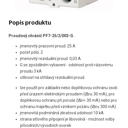
Popis produktu
Proudový chránič PF7-25/2/003-G.
jmenovitý pracovní proud: 25 A
počet pólů: 2
jmenovitý reziduální proud: 0,03 A
G se zpožděním vybavení - odolnost proti rázovému
proudu 3 kA
citlivost na střídavý reziduální proud
lze použít pro základní nebo doplňkovou ochranu osob
před úrazem elektrickým proudem (I∆n≤ 30 mA), pro
doplňkovou ochranu při poruše (I∆n> 30 mA) nebo pro
ochranu majetku před vznikem požáru (I∆n≤ 300 mA)
jmenovitá podmíněná zkratová odolnost 10 kA
strana síťového připojení je libovolná - možnost volby
přívodních/vývodních svorek