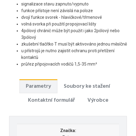
signalizace stavu zapnuto/vypnuto
funkce přístoje není závislá na poloze
dvojí funkce svorek - hlavičkové/třmenové
volná svorka při použití propojovací lišty
4pólový chránič může být použit i jako 2pólový nebo
3pólový
zkušební tlačítko T musí být aktivováno jednou měsíčně
u přístrojů je nutno zajistit ochranu proti přetížení
kontaktů
průřez připojovacích vodičů 1,5-35 mm²
Parametry
Soubory ke stažení
Kontaktní formulář
Výrobce
Značka: