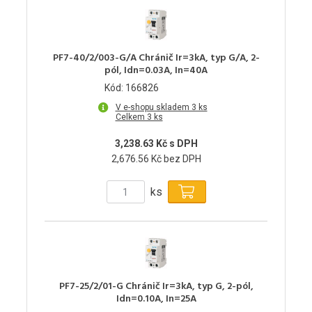
PF7-40/2/003-G/A Chránič Ir=3kA, typ G/A, 2-
pól, Idn=0.03A, In=40A
Kód: 166826
V e-shopu skladem 3 ks
Celkem 3 ks
3,238.63 Kč s DPH
2,676.56 Kč bez DPH
ks
PF7-25/2/01-G Chránič Ir=3kA, typ G, 2-pól,
Idn=0.10A, In=25A