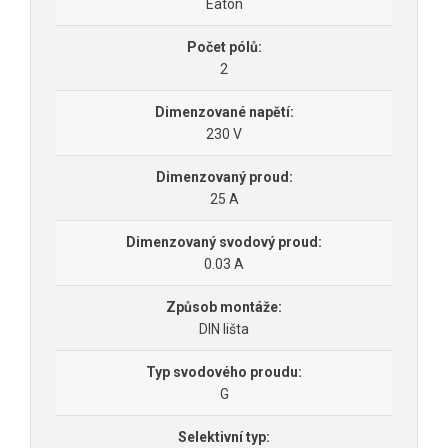
Eaton
Počet pólů:
2
Dimenzované napětí:
230 V
Dimenzovaný proud:
25 A
Dimenzovaný svodový proud:
0.03 A
Způsob montáže:
DIN lišta
Typ svodového proudu:
G
Selektivní typ: