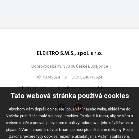
ELEKTRO S.M.S., spol. s r.o.
Dobrovodská 43, 370 06 České Budějovice
IČ: 40743624
-
DIČ: CZ40743624
Tel:
778 971 369
-
E-mail:
ecommerce@elektrosms.cz
Tato webová stránka používá cookies
Abychom Vám dopřáli co nejlepší používání našeho webu, ukládáme do
Vašeho prohlížeče malé soubory - cookies. Ty slouží k tomu, aby se Vám s
webem dobře pracovalo, abychom mohli vyhodnocovat jeho návštěvnost a
případně Vám usnadnili návrat k nám pomocí přesně cílené reklamy. Podle
zákona některé typy cookies můžeme ukládat jen s Vaším souhlasem.