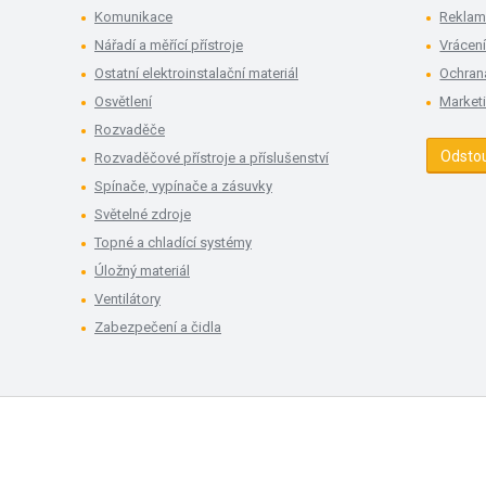
Komunikace
Rekla
Nářadí a měřící přístroje
Vrácení
Ostatní elektroinstalační materiál
Ochran
Osvětlení
Market
Rozvaděče
Odsto
Rozvaděčové přístroje a příslušenství
Spínače, vypínače a zásuvky
Světelné zdroje
Topné a chladící systémy
Úložný materiál
Ventilátory
Zabezpečení a čidla