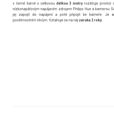
v černé barvě s celkovou
délkou 3 metry
rozšiřuje prostor
nízkonapěťovým napájecím zdrojem Philips Hue a kamerou Se
jej zapojit do napájení a poté připojit ke kameře. Je
povětrnostním vlivům. Vztahuje se na něj
záruka 2 roky
.