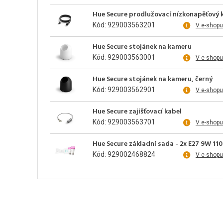
Hue Secure prodlužovací nízkonapěťový 
Kód: 929003563201
V e-shopu
Hue Secure stojánek na kameru
Kód: 929003563001
V e-shopu
Hue Secure stojánek na kameru, černý
Kód: 929003562901
V e-shopu
Hue Secure zajišťovací kabel
Kód: 929003563701
V e-shopu
Hue Secure základní sada - 2x E27 9W 11
Kód: 929002468824
V e-shopu