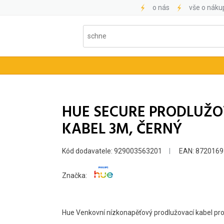
o nás
vše o náku
HUE SECURE PRODLUŽ
KABEL 3M, ČERNÝ
Kód dodavatele: 929003563201
EAN: 872016
Značka:
Hue Venkovní nízkonapěťový prodlužovací kabel pr