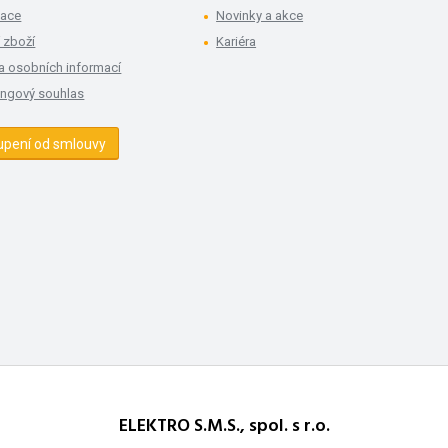
mace
Novinky a akce
 zboží
Kariéra
a osobních informací
ingový souhlas
upení od smlouvy
ELEKTRO S.M.S., spol. s r.o.