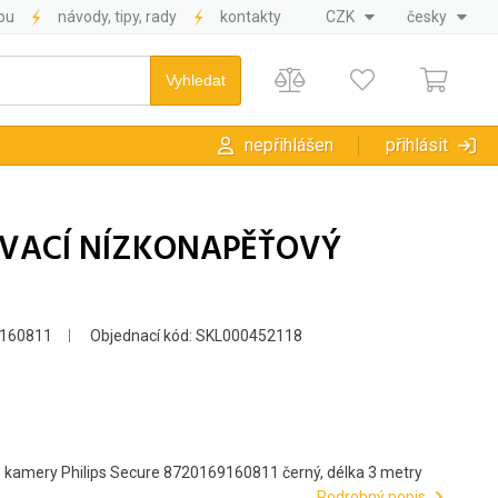
pu
návody, tipy, rady
kontakty
CZK
česky
nepřihlášen
přihlásit
OVACÍ NÍZKONAPĚŤOVÝ
9160811
Objednací kód: SKL000452118
o kamery Philips Secure 8720169160811 černý, délka 3 metry
Podrobný popis