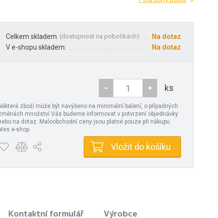
Celkem skladem
(
dostupnost na pobočkách
):
Na dotaz
V e-shopu skladem:
Na dotaz
ks
Některé zboží může být navýšeno na minimální balení, o případných
změnách množství Vás budeme informovat v potvrzení objednávky
nebo na dotaz. Maloobchodní ceny jsou platné pouze při nákupu
přes e-shop.
Vložit do košíku
Kontaktní formulář
Výrobce