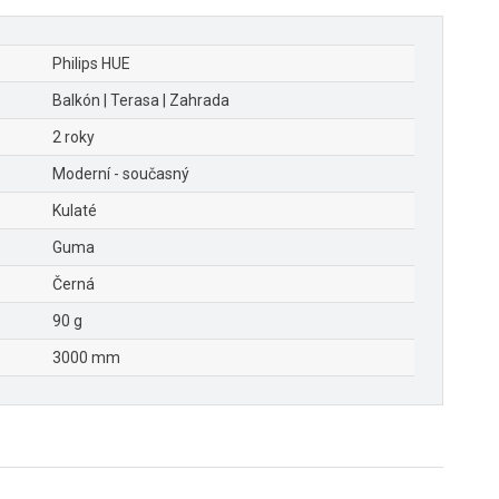
Philips HUE
Balkón | Terasa | Zahrada
2 roky
Moderní - současný
Kulaté
Guma
Černá
90 g
3000 mm