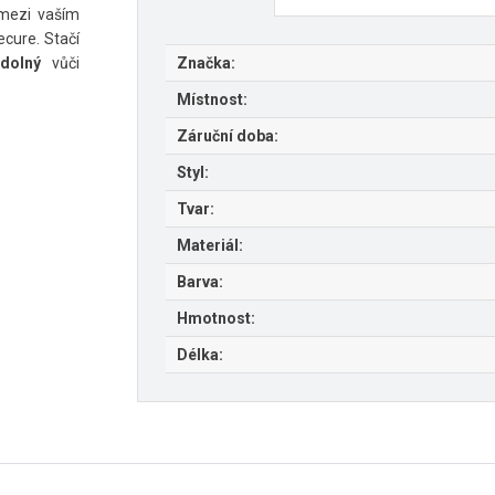
 mezi vaším
cure. Stačí
odolný
vůči
Značka:
Místnost:
Záruční doba:
Styl:
Tvar:
Materiál:
Barva:
Hmotnost:
Délka: