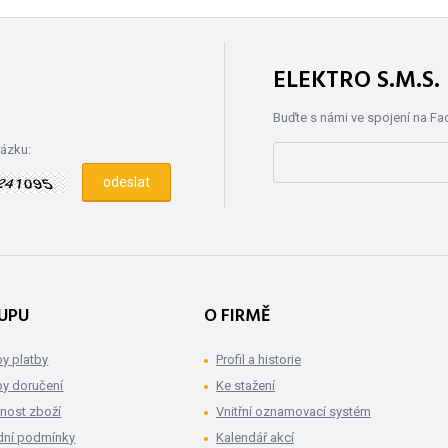
ELEKTRO S.M.S
Buďte s námi ve spojení na F
rázku:
UPU
O FIRMĚ
y platby
Profil a historie
y doručení
Ke stažení
nost zboží
Vnitřní oznamovací systém
ní podmínky
Kalendář akcí