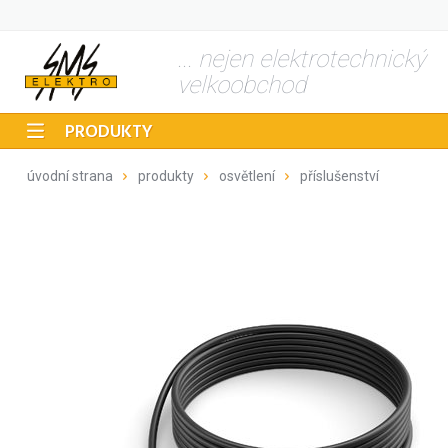
... nejen elektrotechnický
velkoobchod
PRODUKTY
úvodní strana
produkty
osvětlení
příslušenství