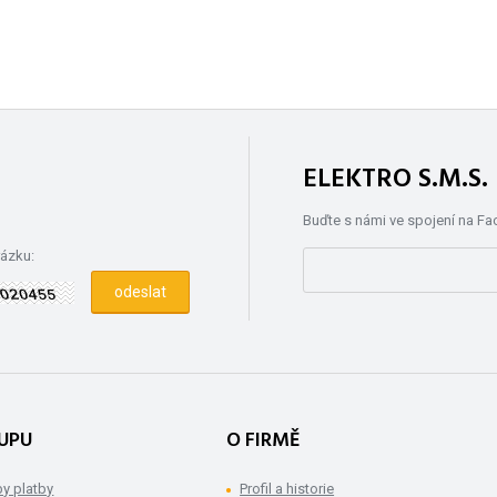
ELEKTRO S.M.S
Buďte s námi ve spojení na F
rázku:
UPU
O FIRMĚ
y platby
Profil a historie