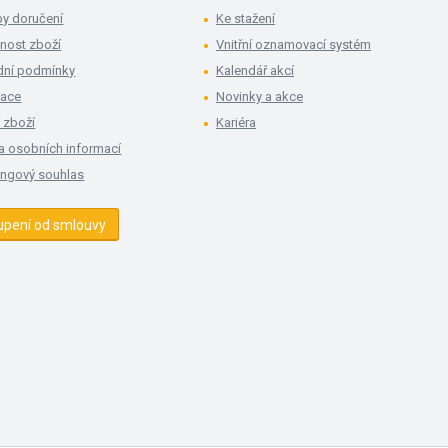
y doručení
Ke stažení
nost zboží
Vnitřní oznamovací systém
ní podmínky
Kalendář akcí
mace
Novinky a akce
 zboží
Kariéra
a osobních informací
ingový souhlas
upení od smlouvy