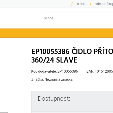
o nás
vše o náku
EP10055386 ČIDLO PŘÍ
360/24 SLAVE
Kód dodavatele: EP10055386
EAN: 40151200
Značka: Neznámá značka
Dostupnost: