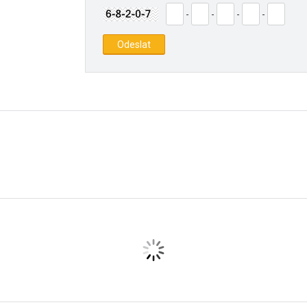
-
-
-
-