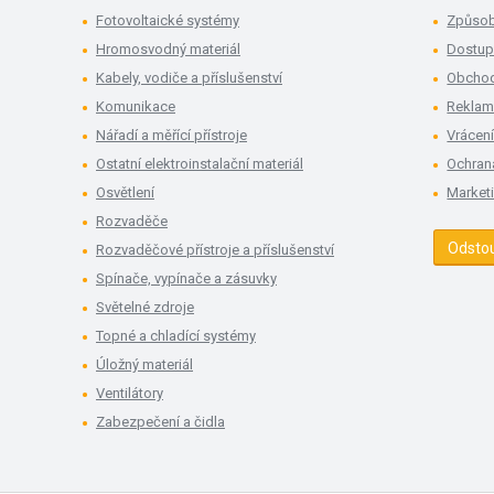
Fotovoltaické systémy
Způsob
Hromosvodný materiál
Dostup
Kabely, vodiče a příslušenství
Obchod
Komunikace
Rekla
Nářadí a měřící přístroje
Vrácení
Ostatní elektroinstalační materiál
Ochran
Osvětlení
Market
Rozvaděče
Odsto
Rozvaděčové přístroje a příslušenství
Spínače, vypínače a zásuvky
Světelné zdroje
Topné a chladící systémy
Úložný materiál
Ventilátory
Zabezpečení a čidla