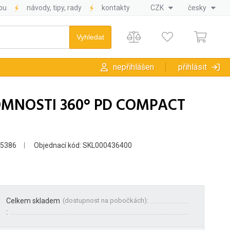
pu
návody, tipy, rady
kontakty
CZK
česky
nepřihlášen
přihlásit
TOMNOSTI 360° PD COMPACT
55386
Objednací kód: SKL000436400
Celkem skladem
(
dostupnost na pobočkách
):
: