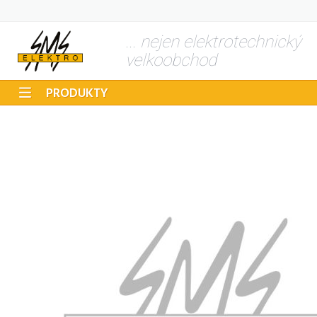
... nejen elektrotechnický
velkoobchod
PRODUKTY