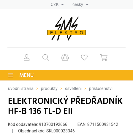
CZK
česky
MENU
úvodní strana
produkty
osvětlení
příslušenství
ELEKTRONICKÝ PŘEDŘADNÍK
HF-B 136 TL-D EII
Kód dodavatele: 913700192666
EAN: 8711500931542
Objednací kód: SKL000023346