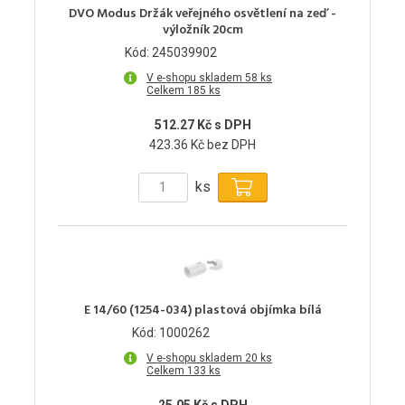
DVO Modus Držák veřejného osvětlení na zeď -
výložník 20cm
Kód: 245039902
V e-shopu skladem 58 ks
Celkem 185 ks
512.27 Kč s DPH
423.36 Kč bez DPH
ks
E 14/60 (1254-034) plastová objímka bílá
Kód: 1000262
V e-shopu skladem 20 ks
Celkem 133 ks
25.05 Kč s DPH