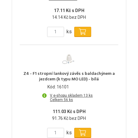
17.11 Kč s DPH
14.14 Kč bez DPH
ks
Z4 - F1 stropní lankový závěs s baldachýnem a
jezdcem (k typu MO LED) - bílá
Kód: 16101
V e-shopu skladem 13 ks
Celkem 56 ks
111.03 Kč s DPH
91.76 Kč bez DPH
ks