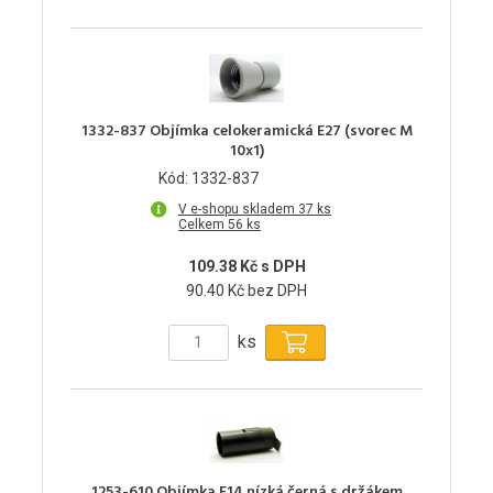
1332-837 Objímka celokeramická E27 (svorec M
10x1)
Kód: 1332-837
V e-shopu skladem 37 ks
Celkem 56 ks
109.38 Kč s DPH
90.40 Kč bez DPH
ks
1253-610 Objímka E14 nízká černá s držákem