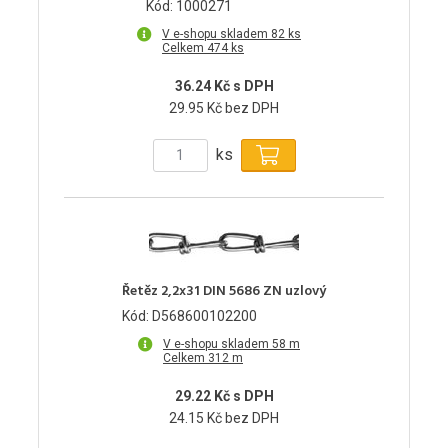
Kód: 1000271
V e-shopu skladem 82 ks
Celkem 474 ks
36.24 Kč s DPH
29.95 Kč bez DPH
ks
Řetěz 2,2x31 DIN 5686 ZN uzlový
Kód: D568600102200
V e-shopu skladem 58 m
Celkem 312 m
29.22 Kč s DPH
24.15 Kč bez DPH