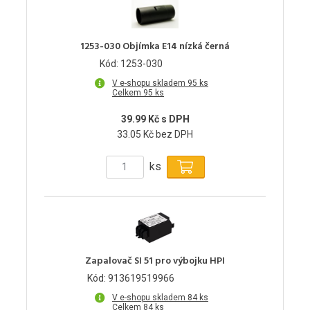
1253-030 Objímka E14 nízká černá
Kód: 1253-030
V e-shopu skladem 95 ks
Celkem 95 ks
39.99 Kč s DPH
33.05 Kč bez DPH
ks
Zapalovač SI 51 pro výbojku HPI
Kód: 913619519966
V e-shopu skladem 84 ks
Celkem 84 ks