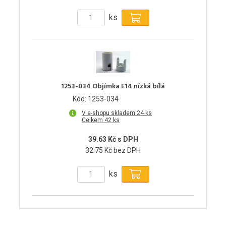
ks
1253-034 Objímka E14 nízká bílá
Kód: 1253-034
V e-shopu skladem 24 ks
Celkem 42 ks
39.63 Kč s DPH
32.75 Kč bez DPH
ks