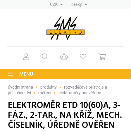
CZK
česky
MENU
úvodní strana
produkty
rozvaděčové přístroje a
příslušenství
měření
elektroměry neověřené
ELEKTROMĚR ETD 10(60)A, 3-
FÁZ., 2-TAR., NA KŘÍŽ, MECH.
ČÍSELNÍK, ÚŘEDNĚ OVĚŘEN