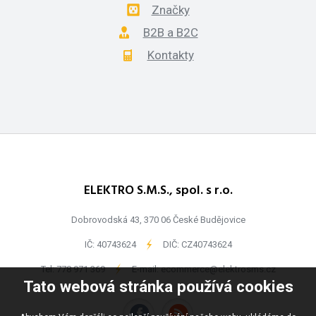
Značky
B2B a B2C
Kontakty
ELEKTRO S.M.S., spol. s r.o.
Dobrovodská 43, 370 06 České Budějovice
IČ: 40743624
-
DIČ: CZ40743624
Tel:
778 971 369
-
E-mail:
ecommerce@elektrosms.cz
Tato webová stránka používá cookies