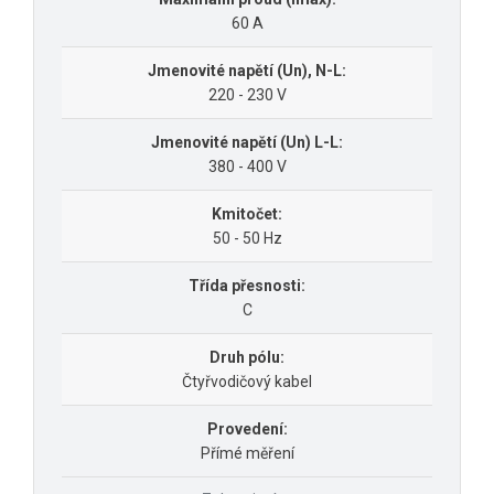
60 A
Jmenovité napětí (Un), N-L:
220 - 230 V
Jmenovité napětí (Un) L-L:
380 - 400 V
Kmitočet:
50 - 50 Hz
Třída přesnosti:
C
Druh pólu:
Čtyřvodičový kabel
Provedení:
Přímé měření