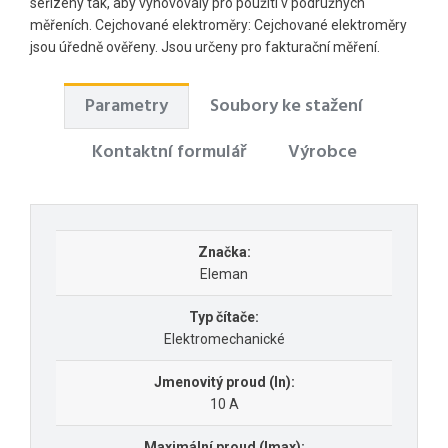
seřízeny tak, aby vyhovovaly pro použití v podružných
měřeních. Cejchované elektroměry: Cejchované elektroměry
jsou úředně ověřeny. Jsou určeny pro fakturační měření.
Parametry
Soubory ke stažení
Kontaktní formulář
Výrobce
Značka:
Eleman
Typ čítače:
Elektromechanické
Jmenovitý proud (In):
10 A
Maximální proud (Imax):