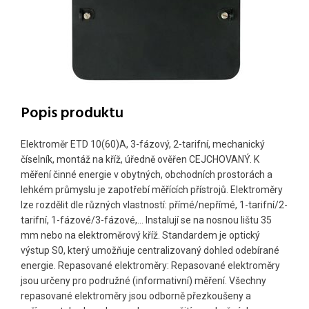
Popis produktu
Elektroměr ETD 10(60)A, 3-fázový, 2-tarifní, mechanický
číselník, montáž na kříž, úředně ověřen CEJCHOVANÝ. K
měření činné energie v obytných, obchodních prostorách a
lehkém průmyslu je zapotřebí měřících přístrojů. Elektroměry
lze rozdělit dle různých vlastností: přímé/nepřímé, 1-tarifní/2-
tarifní, 1-fázové/3-fázové,... Instalují se na nosnou lištu 35
mm nebo na elektroměrový kříž. Standardem je optický
výstup S0, který umožňuje centralizovaný dohled odebírané
energie. Repasované elektroměry: Repasované elektroměry
jsou určeny pro podružné (informativní) měření. Všechny
repasované elektroměry jsou odborně přezkoušeny a