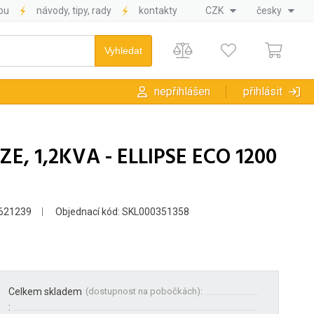
pu
návody, tipy, rady
kontakty
CZK
česky
nepřihlášen
přihlásit
ZE, 1,2KVA - ELLIPSE ECO 1200
621239
Objednací kód: SKL000351358
Celkem skladem
(
dostupnost na pobočkách
):
: