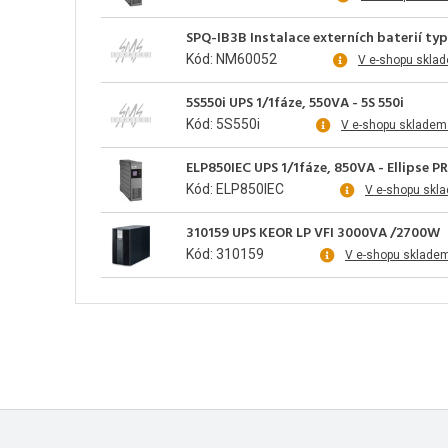
SPQ-IB3B Instalace externích baterií typ
Kód: NM60052
V e-shopu skla
5S550i UPS 1/1fáze, 550VA - 5S 550i
Kód: 5S550i
V e-shopu skladem
ELP850IEC UPS 1/1fáze, 850VA - Ellipse P
Kód: ELP850IEC
V e-shopu skl
310159 UPS KEOR LP VFI 3000VA /2700W
Kód: 310159
V e-shopu sklade