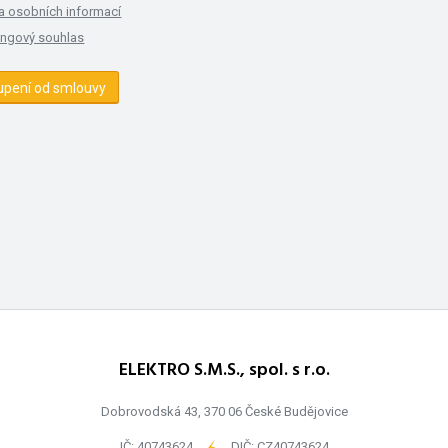
a osobních informací
ingový souhlas
upení od smlouvy
ELEKTRO S.M.S., spol. s r.o.
Dobrovodská 43, 370 06 České Budějovice
IČ: 40743624
-
DIČ: CZ40743624