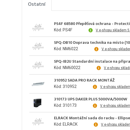
Ostatní
PS4F 68580 Přepěťová ochrana - Protecti
Kód: PS4F
V e-shopu skladem 5
SPQ-DB10 Doprava technika na místo (1
Kód: NM6022
V e-shopu sklade
SPQ-IB2U Standardní instalace na připr
Kód: NM60022
V e-shopu skla
310952 SADA PRO RACK MONTÁŽ
Kód: 310952
V e-shopu sklade
310173 UPS DAKER PLUS 5000VA/5000W
Kód: 310173
V e-shopu sklade
ELRACK Montážní sada do racku - Ellipse
Kód: ELRACK
V e-shopu sklade