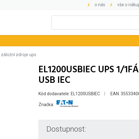
o nás
vše o náku
záložní zdroje ups
EL1200USBIEC UPS 1/1FÁ
USB IEC
Kód dodavatele: EL1200USBIEC
EAN: 3553340
Značka:
Dostupnost: