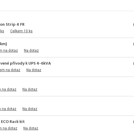
on Strip 4 FR
 ks
Celkem 10 ks
0km)
m na dotaz
Na dotaz
avené přívody k UPS 4-6kVA
dem na dotaz
Na dotaz
m na dotaz
Na dotaz
m na dotaz
Na dotaz
 ECO Rack kit
m na dotaz
Na dotaz