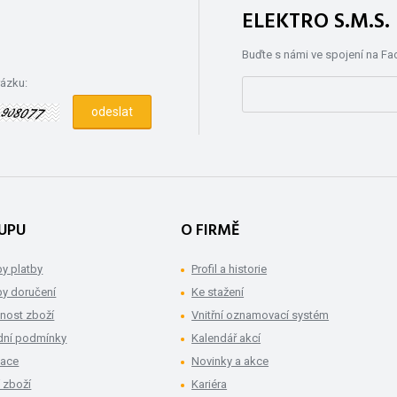
ELEKTRO S.M.S
Buďte s námi ve spojení na F
rázku:
UPU
O FIRMĚ
y platby
Profil a historie
y doručení
Ke stažení
nost zboží
Vnitřní oznamovací systém
ní podmínky
Kalendář akcí
mace
Novinky a akce
 zboží
Kariéra