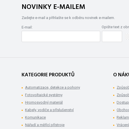
NOVINKY E-MAILEM
Zadejte e-mail a přihlašte se k odběru novinek e-mailem.
Opište text z ob
E-mail:
KATEGORIE PRODUKTŮ
O NÁK
Automatizace, detekce a pohony
Způsob
Fotovoltaické systémy
Způsob
Hromosvodný materiál
Dostup
Kabely, vodiče a příslušenství
Obchod
Komunikace
Rekla
Nářadí a měřící přístroje
Vrácení