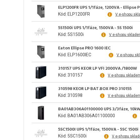
ELP1200FR UPS 1/1fáze, 1200VA - Ellipse 
Kód: ELP1200FR
V e-shopu skl
5S1500i UPS 1/1fáze, 1500VA - 5S 1500i
Kód: 5S1500i
V e-shopu sklade
Eaton Ellipse PRO 1600 IEC
Kód: ELP1600IEC
V e-shopu sk
310157 UPS KEOR LP VFI 2000VA /1800W
Kód: 310157
V e-shopu sklade
310598 KEOR LP BAT.BOX PRO 310155
Kód: 310598
V e-shopu sklade
BA01AB306A01100000 UPS 3/3fáze, 10kW
Kód: BA01AB306A01100000
5SC1500I UPS 1/1fáze, 1500VA - 5SC 1500i
Kód: 5SC1500i
V e-shopu skla