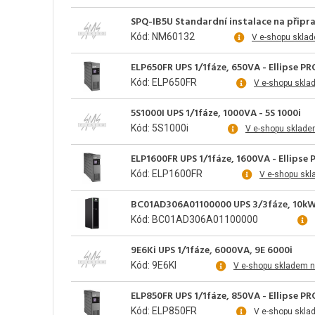
SPQ-IB5U Standardní instalace na připra
Kód: NM60132
V e-shopu skla
ELP650FR UPS 1/1fáze, 650VA - Ellipse PR
Kód: ELP650FR
V e-shopu skla
5S1000I UPS 1/1fáze, 1000VA - 5S 1000i
Kód: 5S1000i
V e-shopu sklade
ELP1600FR UPS 1/1fáze, 1600VA - Ellipse 
Kód: ELP1600FR
V e-shopu skl
BC01AD306A01100000 UPS 3/3fáze, 10kW
Kód: BC01AD306A01100000
9E6Ki UPS 1/1fáze, 6000VA, 9E 6000i
Kód: 9E6KI
V e-shopu skladem n
ELP850FR UPS 1/1fáze, 850VA - Ellipse PR
Kód: ELP850FR
V e-shopu skla