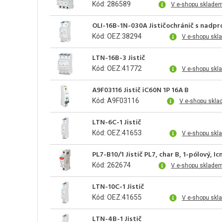
Kód: 286589
V e-shopu skladem
OLI-16B-1N-030A Jističochránič s nadp
Kód: OEZ:38294
V e-shopu skl
LTN-16B-3 Jistič
Kód: OEZ:41772
V e-shopu skl
A9F03116 Jistič iC60N 1P 16A B
Kód: A9F03116
V e-shopu skla
LTN-6C-1 Jistič
Kód: OEZ:41653
V e-shopu skl
PL7-B10/1 Jistič PL7, char B, 1-pólový, I
Kód: 262674
V e-shopu sklade
LTN-10C-1 Jistič
Kód: OEZ:41655
V e-shopu skl
LTN-4B-1 Jistič