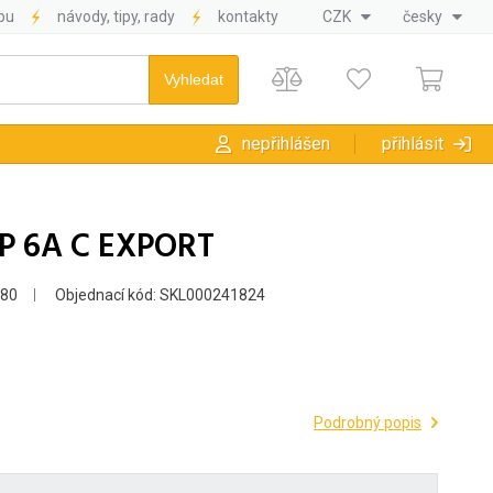
pu
návody, tipy, rady
kontakty
CZK
česky
nepřihlášen
přihlásit
2P 6A C EXPORT
880
Objednací kód: SKL000241824
Podrobný popis