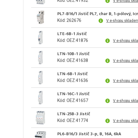
Kód: OEZ:41932
V e-shopu skl
PL7-B16/1 Jistič PL7, char B, 1-pólový, I
Kód: 262676
V e-shopu skladem
LTE-6B-1 Jistič
Kód: OEZ:41876
V e-shopu skl
LTN-10B-1 Jistič
Kód: OEZ:41638
V e-shopu skl
LTN-6B-1 Jistič
Kód: OEZ:41636
V e-shopu skl
LTN-16C-1 Jistič
Kód: OEZ:41657
V e-shopu skl
LTN-25B-3 Jistič
Kód: OEZ:41774
V e-shopu skl
PL6-B16/3 Jistič 3-p, B, 16A, 6kA