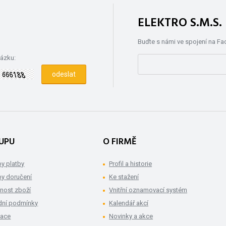
ELEKTRO S.M.S
Buďte s námi ve spojení na F
rázku:
UPU
O FIRMĚ
y platby
Profil a historie
y doručení
Ke stažení
nost zboží
Vnitřní oznamovací systém
ní podmínky
Kalendář akcí
mace
Novinky a akce