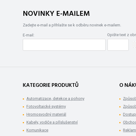
NOVINKY E-MAILEM
Zadejte e-mail a přihlašte se k odběru novinek e-mailem.
Opište text z ob
E-mail:
KATEGORIE PRODUKTŮ
O NÁK
Automatizace, detekce a pohony
Způsob
Fotovoltaické systémy
Způsob
Hromosvodný materiál
Dostup
Kabely, vodiče a příslušenství
Obchod
Komunikace
Rekla