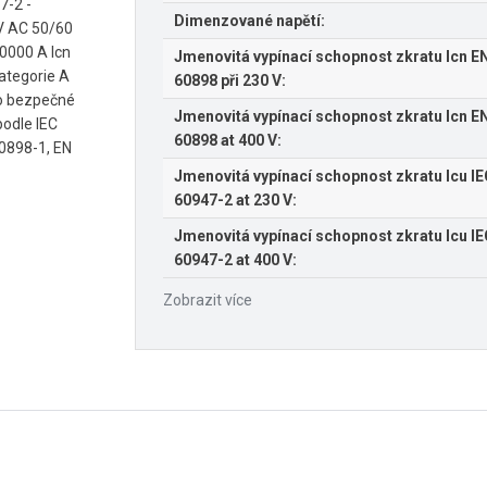
7-2 -
Dimenzované napětí:
 V AC 50/60
10000 A Icn
Jmenovitá vypínací schopnost zkratu Icn E
kategorie A
60898 při 230 V:
ro bezpečné
Jmenovitá vypínací schopnost zkratu Icn E
odle IEC
60898 at 400 V:
60898-1, EN
Jmenovitá vypínací schopnost zkratu Icu I
60947-2 at 230 V:
Jmenovitá vypínací schopnost zkratu Icu I
60947-2 at 400 V:
Zobrazit více