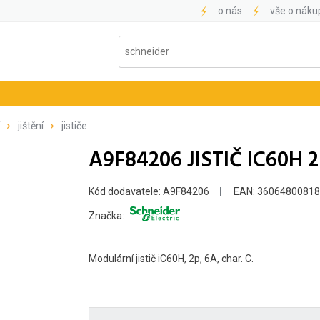
o nás
vše o náku
jištění
jističe
A9F84206 JISTIČ IC60H 
Kód dodavatele: A9F84206
EAN: 3606480081
Značka:
Modulární jistič iC60H, 2p, 6A, char. C.