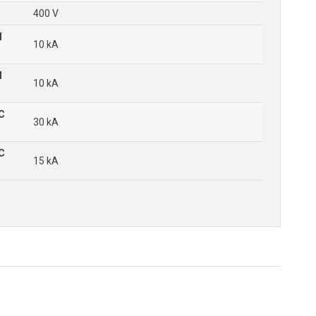
400 V
N
10 kA
N
10 kA
EC
30 kA
EC
15 kA