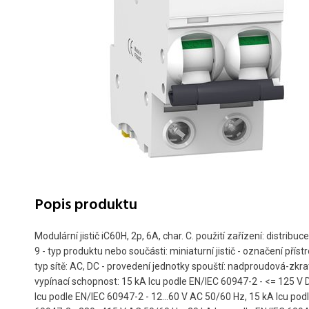
Popis produktu
Modulární jistič iC60H, 2p, 6A, char. C. použití zařízení: distribuce
9 - typ produktu nebo součásti: miniaturní jistič - označení přístr
typ sítě: AC, DC - provedení jednotky spouští: nadproudová-zkra
vypínací schopnost: 15 kA Icu podle EN/IEC 60947-2 - <= 125 V 
Icu podle EN/IEC 60947-2 - 12...60 V AC 50/60 Hz, 15 kA Icu pod