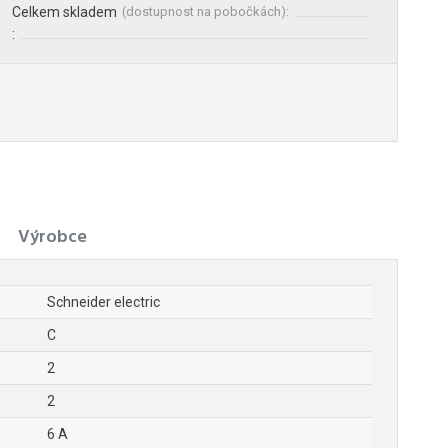
Celkem skladem
(
dostupnost na pobočkách
):
:
Výrobce
Schneider electric
C
2
2
6 A