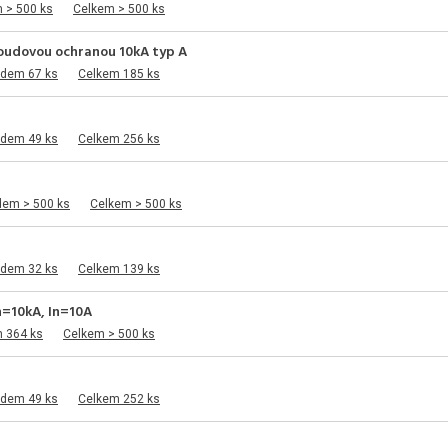
 > 500 ks
Celkem > 500 ks
roudovou ochranou 10kA typ A
adem 67 ks
Celkem 185 ks
adem 49 ks
Celkem 256 ks
dem > 500 ks
Celkem > 500 ks
adem 32 ks
Celkem 139 ks
cn=10kA, In=10A
m 364 ks
Celkem > 500 ks
adem 49 ks
Celkem 252 ks