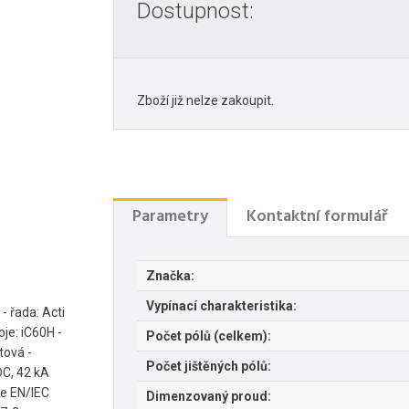
Dostupnost:
Zboží již nelze zakoupit.
Parametry
Kontaktní formulář
Značka:
Vypínací charakteristika:
 - řada: Acti
oje: iC60H -
Počet pólů (celkem):
tová -
Počet jištěných pólů:
DC, 42 kA
le EN/IEC
Dimenzovaný proud: