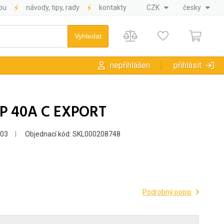
pu
návody, tipy, rady
kontakty
CZK
česky
nepřihlášen
přihlásit
2P 40A C EXPORT
603
Objednací kód: SKL000208748
Podrobný popis