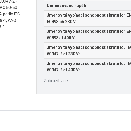
 60947-2 -
Dimenzované napětí:
V AC 50/60
A podle IEC
Jmenovitá vypínací schopnost zkratu Icn E
98-1, ANO
60898 při 230 V:
-1 -
Jmenovitá vypínací schopnost zkratu Icn E
60898 at 400 V:
Jmenovitá vypínací schopnost zkratu Icu I
60947-2 at 230 V:
Jmenovitá vypínací schopnost zkratu Icu I
60947-2 at 400 V:
Zobrazit více