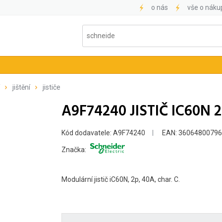
o nás
vše o náku
jištění
jističe
A9F74240 JISTIČ IC60N 
Kód dodavatele: A9F74240
EAN: 3606480079
Značka:
Modulární jistič iC60N, 2p, 40A, char. C.