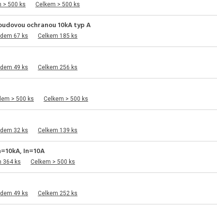
 > 500 ks
Celkem > 500 ks
roudovou ochranou 10kA typ A
adem 67 ks
Celkem 185 ks
adem 49 ks
Celkem 256 ks
dem > 500 ks
Celkem > 500 ks
adem 32 ks
Celkem 139 ks
cn=10kA, In=10A
m 364 ks
Celkem > 500 ks
adem 49 ks
Celkem 252 ks