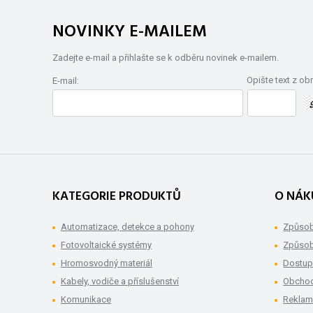
NOVINKY E-MAILEM
Zadejte e-mail a přihlašte se k odběru novinek e-mailem.
Opište text z ob
E-mail:
KATEGORIE PRODUKTŮ
O NÁK
Automatizace, detekce a pohony
Způsob
Fotovoltaické systémy
Způsob
Hromosvodný materiál
Dostup
Kabely, vodiče a příslušenství
Obchod
Komunikace
Rekla