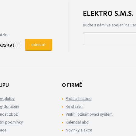
ELEKTRO S.M.S
Buďte s námi ve spojení na F
rázku:
UPU
O FIRMĚ
y platby
Profil a historie
y doručení
Ke stažení
nost zboží
Vnitřní oznamovací systém
ní podmínky
Kalendář akcí
mace
Novinky a akce