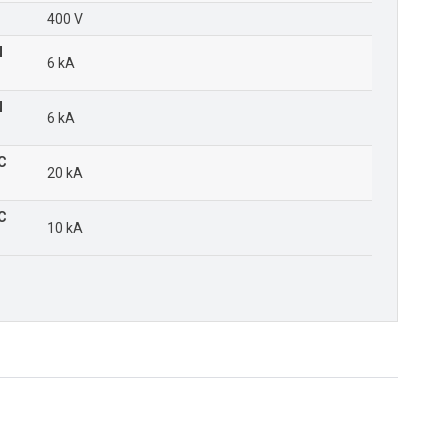
400 V
N
6 kA
N
6 kA
EC
20 kA
EC
10 kA