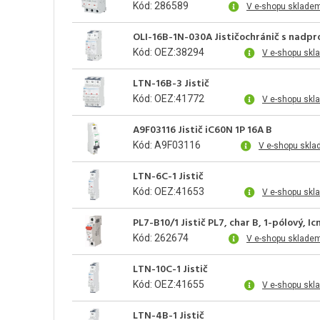
Kód: 286589
V e-shopu skladem
OLI-16B-1N-030A Jističochránič s nadp
Kód: OEZ:38294
V e-shopu skl
LTN-16B-3 Jistič
Kód: OEZ:41772
V e-shopu skl
A9F03116 Jistič iC60N 1P 16A B
Kód: A9F03116
V e-shopu skla
LTN-6C-1 Jistič
Kód: OEZ:41653
V e-shopu skl
PL7-B10/1 Jistič PL7, char B, 1-pólový, I
Kód: 262674
V e-shopu sklade
LTN-10C-1 Jistič
Kód: OEZ:41655
V e-shopu skl
LTN-4B-1 Jistič