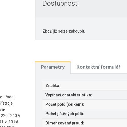
Dostupnost:
Zboží již nelze zakoupit.
Parametry
Kontaktní formulář
Značka:
Vypínací charakteristika:
e - řada:
řístroje:
Počet pólů (celkem):
ová-
Počet jištěných pólů:
 220...240 V
0 Hz, 10 kA
Dimenzovaný proud: