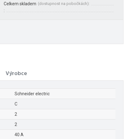
Celkem skladem
(
dostupnost na pobočkách
):
:
Výrobce
Schneider electric
C
2
2
40 A