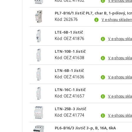
Kód: OEZ:41932
V e-shopu skl
PL7-B16/1 Jistič PL7, char B, 1-pólový, I
Kód: 262676
V e-shopu skladem
LTE-6B-1 Jistič
Kód: OEZ:41876
V e-shopu skl
LTN-10B-1 Jistič
Kód: OEZ:41638
V e-shopu skl
LTN-6B-1 Jistič
Kód: OEZ:41636
V e-shopu skl
LTN-16C-1 Jistič
Kód: OEZ:41657
V e-shopu skl
LTN-25B-3 Jistič
Kód: OEZ:41774
V e-shopu skl
PL6-B16/3 Jistič 3-p, B, 16A, 6kA