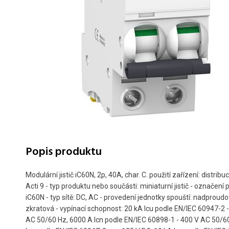
Popis produktu
Modulární jistič iC60N, 2p, 40A, char. C. použití zařízení: distribuc
Acti 9 - typ produktu nebo součásti: miniaturní jistič - označení p
iC60N - typ sítě: DC, AC - provedení jednotky spouští: nadproud
zkratová - vypínací schopnost: 20 kA Icu podle EN/IEC 60947-2 -
AC 50/60 Hz, 6000 A Icn podle EN/IEC 60898-1 - 400 V AC 50/6