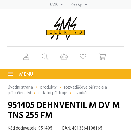
CZK
česky
MENU
úvodní strana
produkty
rozvaděčové přístroje a
příslušenství
ostatní přístroje
svodiče
951405 DEHNVENTIL M DV M
TNS 255 FM
Kód dodavatele: 951405
EAN: 4013364108165