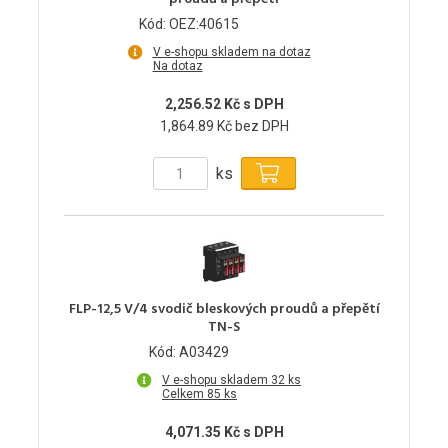
Kód: OEZ:40615
V e-shopu skladem na dotaz
Na dotaz
2,256.52 Kč s DPH
1,864.89 Kč bez DPH
ks
FLP-12,5 V/4 svodič bleskových proudů a přepětí
TN-S
Kód: A03429
V e-shopu skladem 32 ks
Celkem 85 ks
4,071.35 Kč s DPH