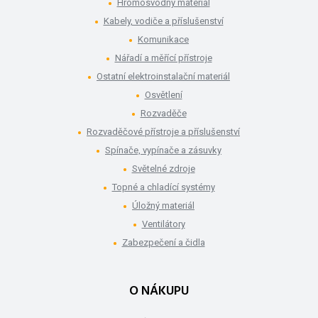
Hromosvodný materiál
Kabely, vodiče a příslušenství
Komunikace
Nářadí a měřící přístroje
Ostatní elektroinstalační materiál
Osvětlení
Rozvaděče
Rozvaděčové přístroje a příslušenství
Spínače, vypínače a zásuvky
Světelné zdroje
Topné a chladící systémy
Úložný materiál
Ventilátory
Zabezpečení a čidla
O NÁKUPU