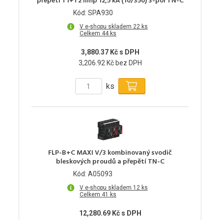
přepětí T1+T2 Iimp 12,5 kA (10/350) 3-pól TN-C
Kód: SPA930
V e-shopu skladem 22 ks
Celkem 44 ks
3,880.37 Kč s DPH
3,206.92 Kč bez DPH
ks
FLP-B+C MAXI V/3 kombinovaný svodič
bleskových proudů a přepětí TN-C
Kód: A05093
V e-shopu skladem 12 ks
Celkem 41 ks
12,280.69 Kč s DPH