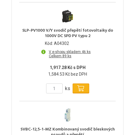
SLP-PV1000 V/Y svodič přepětí fotovoltaiky do
1000V DC SPD PV typu 2
Kód: A04302
V e-shopu skladem 46 ks
Celkem 89 ks
1,917.28 Kč s DPH
1,584.53 Kč bez DPH
ks
SVBC-12,5-1-MZ Kombinovaný svodič bleskových
proudů a přepětí