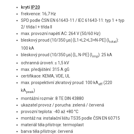
krytí
IP20
frekvence: 16,7 Hz
SPD podle ČSN EN 61643-11 / IEC 61643-11: typ 1 + typ
2/ třída I + třída II
max. provozní napětí AC: 264 V (50/60 Hz)
bleskový proud
(10/350 µs) [L1+L2+L3+N-PE] (I
)
:
total
100 kA
bleskový proud
(10/350 µs) [L, N-PE] (I
)
: 25 kA
imp
ochranná úroveň: ≤ 1,5 kV
max. předjištění: 315 A gG
certifikace: KEMA, VDE, UL
max. prospektivní zkratový proud: 100 kA
(220
eff
kA
)
peak
montážní rozměr: 8 TE DIN 43880
ukazatel provoz / porucha: zelená / červená
provozní teplota: -40 až +80 °C
montáž na: instalační lištu TS35 podle ČSN EN 60715
materiál těla přístroje: termoplast
barva těla přístroje: červená