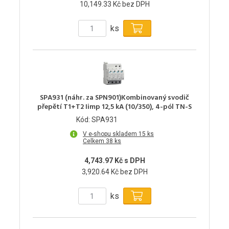
10,149.33 Kč bez DPH
ks
SPA931 (náhr. za SPN901)Kombinovaný svodič
přepětí T1+T2 Iimp 12,5 kA (10/350), 4-pól TN-S
Kód: SPA931
V e-shopu skladem 15 ks
Celkem 38 ks
4,743.97 Kč s DPH
3,920.64 Kč bez DPH
ks