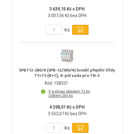
3 639,15 Kč s DPH
3 007,56 Kč bez DPH
ks
SPBT12-280/4 (SPB-12/280/4) Svodič přepětí třídy
T1+T2 (B+C), 4-pól sada pro TN-S
Kód: 158331
V e-shopu skladem 72 ks
Celkem 265 ks
4 298,01 Kč s DPH
3 552,07 Kč bez DPH
ks