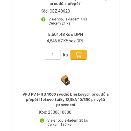
proudů a přepětí
Kód: OEZ:40623
V e-shopu skladem 4 ks
Celkem 21 ks
5,501.48 Kč s DPH
4,546.67 Kč bez DPH
ks
VPU PV I+II 3 1000 svodič bleskových proudů a
přepětí fotovoltaiky 12,5kA 10/350 µs vyšší
provedení
Kód: 2530610000
V e-shopu skladem 20 ks
Celkem 130 ks