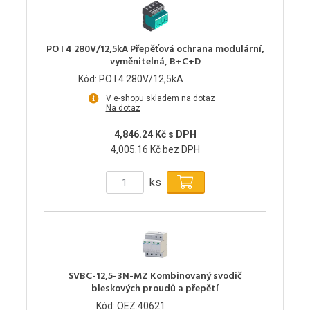
PO I 4 280V/12,5kA Přepěťová ochrana modulární,
vyměnitelná, B+C+D
Kód: PO I 4 280V/12,5kA
V e-shopu skladem na dotaz
Na dotaz
4,846.24 Kč s DPH
4,005.16 Kč bez DPH
ks
SVBC-12,5-3N-MZ Kombinovaný svodič
bleskových proudů a přepětí
Kód: OEZ:40621