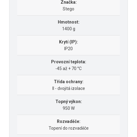
Značka:
Stego
Hmotnost:
1400 g
Krytí (IP):
IP20
Provozní teplota:
-45 až + 70 °C
Třída ochrany:
II - dvojitá izolace
Topný výkon:
950 W
Rozvaděče:
Topení do rozvaděče