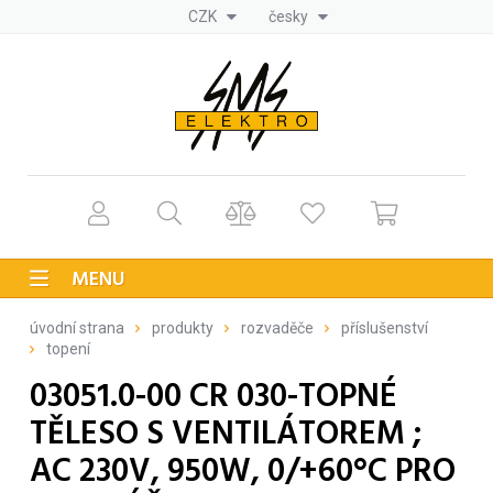
CZK
česky
MENU
úvodní strana
produkty
rozvaděče
příslušenství
topení
03051.0-00 CR 030-TOPNÉ
TĚLESO S VENTILÁTOREM ;
AC 230V, 950W, 0/+60°C PRO