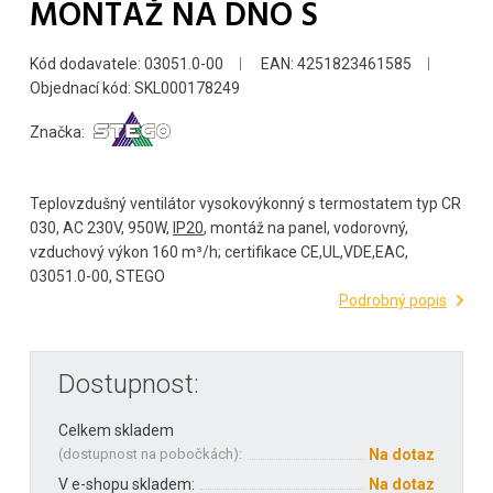
MONTÁŽ NA DNO S
Kód dodavatele: 03051.0-00
EAN: 4251823461585
Objednací kód: SKL000178249
Značka:
Teplovzdušný ventilátor vysokovýkonný s termostatem typ CR
030, AC 230V, 950W,
IP20
, montáž na panel, vodorovný,
vzduchový výkon 160 m³/h; certifikace CE,UL,VDE,EAC,
03051.0-00, STEGO
Podrobný popis
Dostupnost:
Celkem skladem
(
dostupnost na pobočkách
):
Na dotaz
V e-shopu skladem:
Na dotaz