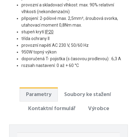
provozní a skladovací vlhkost: max. 90% relativní
vlhkosti (nekondenzačni)
připojení: 2-pólové max. 2,5mm², šroubová svorka,
utahovací moment 0,8Nm max.
stupeň krytí
IP20
třída ochrany II
provozní napětí AC 230 V, 50/60 Hz
950W topný výkon
doporučená T- pojistka (s časovou prodlevou) : 6,3 A
rozsah nastavení: 0 až + 60 °C
Parametry
Soubory ke stažení
Kontaktní formulář
Výrobce