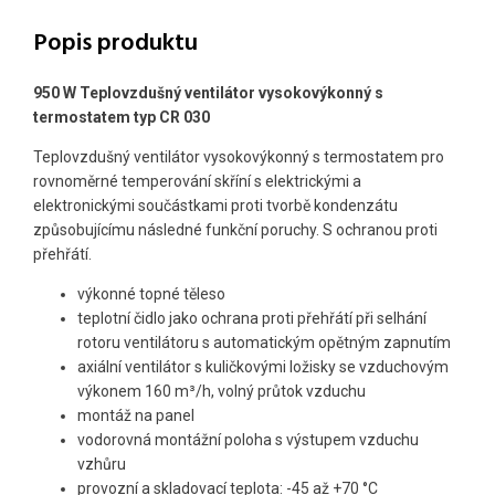
Popis produktu
950 W Teplovzdušný ventilátor vysokovýkonný s
termostatem typ CR 030
Teplovzdušný ventilátor vysokovýkonný s termostatem pro
rovnoměrné temperování skříní s elektrickými a
elektronickými součástkami proti tvorbě kondenzátu
způsobujícímu následné funkční poruchy. S ochranou proti
přehřátí.
výkonné topné těleso
teplotní čidlo jako ochrana proti přehřátí při selhání
rotoru ventilátoru s automatickým opětným zapnutím
axiální ventilátor s kuličkovými ložisky se vzduchovým
výkonem 160 m³/h, volný průtok vzduchu
montáž na panel
vodorovná montážní poloha s výstupem vzduchu
vzhůru
provozní a skladovací teplota: -45 až +70 °C