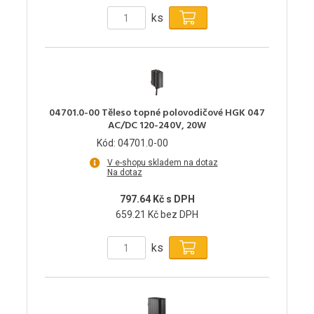
ks
04701.0-00 Těleso topné polovodičové HGK 047
AC/DC 120-240V, 20W
Kód: 04701.0-00
V e-shopu skladem na dotaz
Na dotaz
797.64 Kč s DPH
659.21 Kč bez DPH
ks